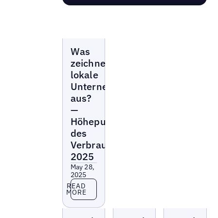
Webinars
Was
zeichnet
lokale
Unternehmen
aus?
—
Höhepunkte
des
Verbraucherberichts
2025
May 28,
2025
Read more
READ
MORE
Local
Local
Local