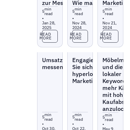
zur Messung
Wie man sie löst
Marketin
min
min
min
5
5
5
read
read
read
•
•
•
Jan 28,
Nov 28,
Nov 21,
2025
2024
2024
Read more
Read more
Read more
READ
READ
READ
MORE
MORE
MORE
Blogs
Blogs
Blogs
Umsatz
Engagieren
Möbelmar
messen
Sie sich mit
und die M
hyperlokalem
lokaler
Marketing
Keywords
mehr Käu
mit hoher
Kaufabsic
anzulock
min
min
min
5
5
5
read
read
read
•
•
•
Oct 30,
Oct 22,
May 9,