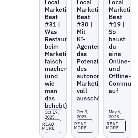
Local
Local
Local
Marketing
Marketing
Marketing
Beat
Beat
Beat
Marketing
Marketing
Marketing
Beat
Beat
Beat
#31 |
#30 |
#19 |
Was
Mit
So
Restaurantmarken
KI-
baust
beim
Agenten
du
Marketing
das
eine
falsch
Potenzial
Online-
machen
des
und
(und
autonomen
Offline-
wie
Marketings
Communi
man
voll
auf
das
ausschöpfen
behebt)
Oct 3,
May 6,
Oct 17,
2025
2025
2025
Read more
Read more
Read more
READ
READ
READ
MORE
MORE
MORE