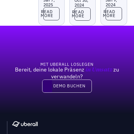
Oct 30,
2025
2024
2024
Read more
Read more
Read more
READ
READ
READ
MORE
MORE
MORE
Fußzeile
MIT UBERALL LOSLEGEN
Bereit, deine lokale Präsenz
zu
in Umsatz
verwandeln?
DEMO BUCHEN
DEMO BUCHEN