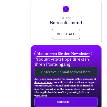
OOPS!
No results found
RESET ALL
Abonnieren Sie den Newsletter
Produktivitätstipps direkt in
Ihren Posteingang
By clicking on subscribe you consent to the
companies of
the uberall group
to use this data for email marketing on
our products, services, and market trends as described
here
. You can withdraw this consent at any time without
affecting the lawfulness of the processing before its
withdrawal.