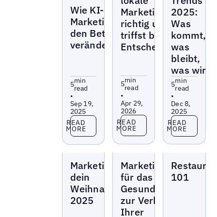
lokale
Trends
Blogs
Wie KI-
Marketingdaten
2025:
Marketingassistenten
richtig und
Was
den Betrieb
triffst bessere
kommt,
verändern
Entscheidungen
was
bleibt,
was wirkt
min
min
min
5
5
5
read
read
read
•
•
•
Apr 29,
Sep 19,
Dec 8,
2026
2025
2025
Read more
Read more
Read more
READ
READ
READ
MORE
MORE
MORE
Blogs
Blogs
Blogs
Marketingtipps für
Marketingstrategien
Restauran
dein
für das
101
Weihnachtsgeschäft
Gesundheitswesen
2025
zur Verbesserung
Ihrer