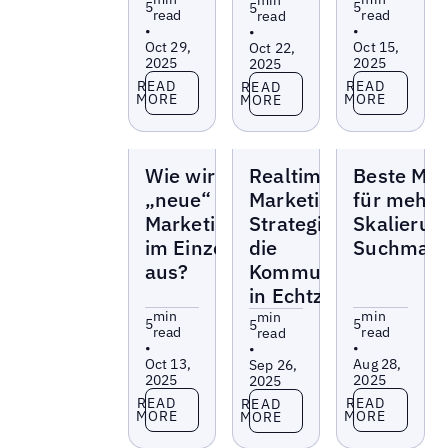
5
5
5
read
read
read
•
•
•
Oct 29,
Oct 15,
Oct 22,
2025
2025
2025
Read more
Read more
Read more
READ
READ
READ
MORE
MORE
MORE
Blogs
Blogs
Blogs
Wie wirkt sich die
Realtime-
Beste Mar
„neue“ Suche auf
Marketing:
für mehre
Marketingstrategien
Strategien für
Skalierun
im Einzelhandel
die
Suchmasc
aus?
Kommunikation
in Echtzeit
min
min
min
5
5
5
read
read
read
•
•
•
Oct 13,
Aug 28,
Sep 26,
2025
2025
2025
Read more
Read more
Read more
READ
READ
READ
MORE
MORE
MORE