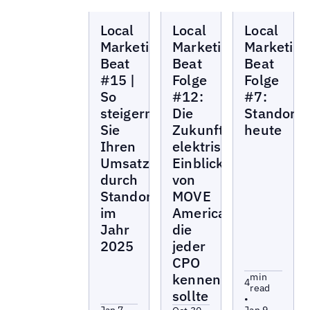
Local
Local
Local
Local
Local
Local
Marketing
Marketing
Marketing
Beat
Beat
Beat
Marketing
Marketing
Marketing
Beat
Beat
Beat
#15 |
Folge
Folge
So
#12:
#7:
steigern
Die
Standortm
Sie
Zukunft
heute
Ihren
elektrisieren:
Umsatz
Einblicke
durch
von
Standortmarketing
MOVE
im
America,
Jahr
die
2025
jeder
CPO
kennen
min
4
read
sollte
•
Jan 7,
Jan 9,