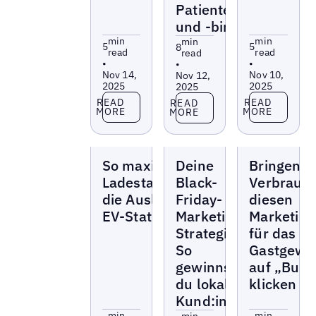
Patientengewinnung
und -bindung
min
min
min
5
5
8
read
read
read
•
•
•
Nov 14,
Nov 10,
Nov 12,
2025
2025
2025
Read more
Read more
Read more
READ
READ
READ
MORE
MORE
MORE
Blogs
Blogs
Blogs
So maximieren
Deine
Bringen S
Ladestationsbetreiber
Black-
Verbrauch
die Auslastung der
Friday-
diesen
EV-Stationen
Marketing-
Marketing
Strategie:
für das
So
Gastgewe
gewinnst
auf „Buch
du lokale
klicken
Kund:innen
min
min
min