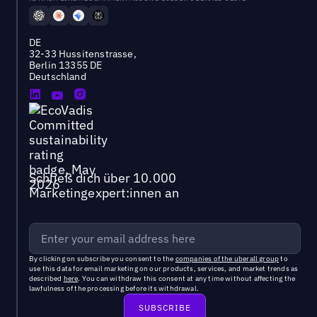
DE
32-33 Hussitenstrasse,
Berlin 13355 DE
Deutschland
Schließ dich über 10.000
Marketingexpert:innen an
By clicking on subscribe you consent to the
companies of the uberall group
to
use this data for email marketing on our products, services, and market trends as
described
here
. You can withdraw this consent at any time without affecting the
lawfulness of the processing before its withdrawal.