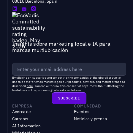
08018 Barcelona, Spain
Insights sobre marketing local e IA para
marcas multiubicación
By clicking on subscribe you consent to the
companies of the uberall group
to
use this data for email marketing on our products, services, and market trends as
described
here
. You can withdraw this consent at any time without affecting the
lawfulness of the processing before its withdrawal.
EMPRESA
COMUNIDAD
Acerca de
Eventos
Carreras
Noticias y prensa
AI Information
Whistleblower