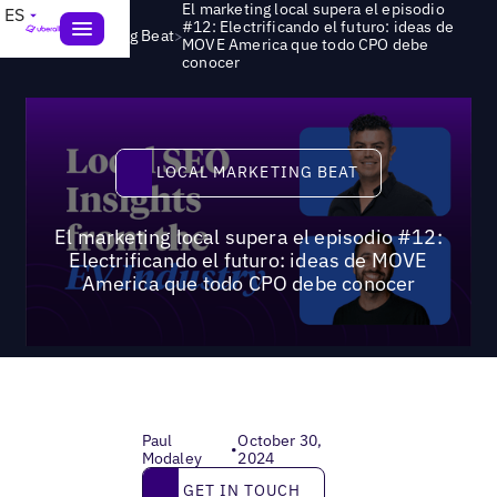
El marketing local supera el episodio
ES
#12: Electrificando el futuro: ideas de
>
Local Marketing Beat
MOVE America que todo CPO debe
conocer
Local Marketing Beat
LOCAL MARKETING BEAT
El marketing local supera el episodio #12:
Electrificando el futuro: ideas de MOVE
America que todo CPO debe conocer
Paul
October 30,
•
Modaley
2024
Get in touch
GET IN TOUCH