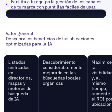
Facilita a tu equipo la gestión de los canales
de tu marca con plantillas fáciles de usar.
Valor general
Descubra los beneficios de las ubicaciones
optimizadas para la IA
Listados
Descubrimiento
Maximice
unificados
considerablemente
la
en
mejorado en las
visibilida
directorios,
búsquedas locales
y, al
mapas y
orgánicas
mismo
motores de
tiempo,
búsqueda
aumente
de IA
el ROI po
ubicación