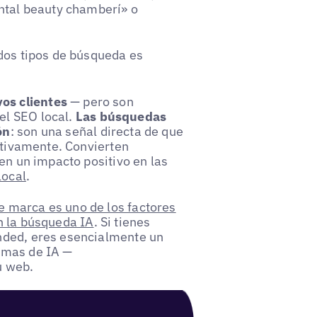
ental beauty chamberí» o
 dos tipos de búsqueda es
os clientes
— pero son
el SEO local.
Las búsquedas
ón
: son una señal directa de que
activamente. Convierten
en un impacto positivo en las
local
.
 marca es uno de los factores
n la búsqueda IA
. Si tienes
nded, eres esencialmente un
emas de IA —
u web.