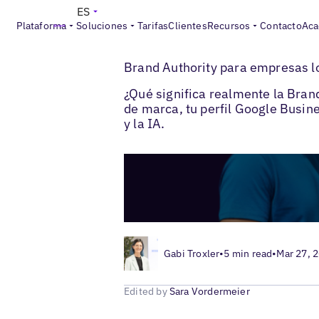
ES
Plataforma
Soluciones
Tarifas
Clientes
Recursos
Contacto
Aca
>
>
Blogs
SEO local
Autoridad de marca loc
Brand Authority para empresas lo
¿Qué significa realmente la Bra
de marca, tu perfil Google Busine
y la IA.
Gabi Troxler
•
5 min read
•
Mar 27, 
Edited by
Sara Vordermeier