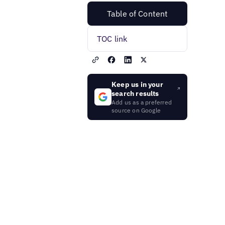
Table of Content
TOC link
Keep us in your
search results
Add us as a preferred
source on Google