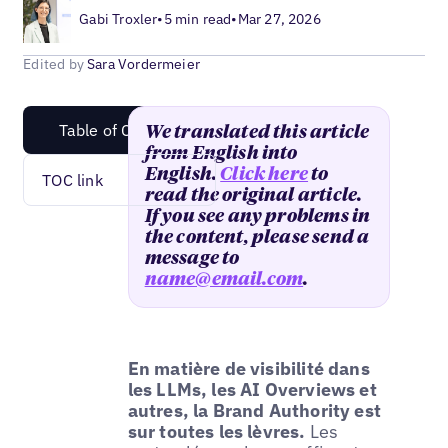
Gabi Troxler
•
5 min read
•
Mar 27, 2026
Edited by
Sara Vordermeier
Table of Content
We translated this article
from English into
English.
Click here
to
TOC link
read the original article.
If you see any problems in
the content, please send a
message to
name@email.com
.
En matière de visibilité dans
les LLMs, les AI Overviews et
autres, la Brand Authority est
sur toutes les lèvres.
Les