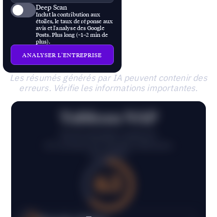
Deep Scan
à tester, prends
Inclut la contribution aux
un café et tes
étoiles, le taux de réponse aux
avis et l'analyse des Google
résultats sont là.
Posts. Plus long (~1–2 min de
plus).
ANALYSER L'ENTREPRISE
Les résumés générés par IA peuvent contenir des
erreurs. Vérifie les informations importantes.
Tableau NAP
Sur 10 entreprises analysées
13 % au-dessus des entreprises référencées
Score global
63