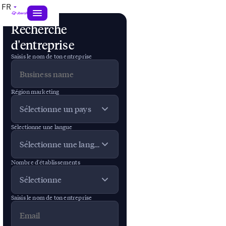
FR
Recherche
d'entreprise
Audit de
localisation
Saisis le nom de ton entreprise
Audit
de
Région marketing
marketing
Sélectionne un pays
local
Sélectionne une langue
Sélectionne une langue
Saisis le nom
d'entreprise que
Nombre d'établissements
tu utilises sur tes
Sélectionne
fiches Google
Business, le
Saisis le nom de ton entreprise
pays et le
nombre
d'établissements