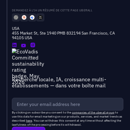
DEMANDEZ À L'IA UN RÉSUMÉ DE CETTE PAGE UBERALL
USA
455 Market St, Ste 1940 PMB 832194 San Francisco, CA
94105 USA
Recherche locale, IA, croissance multi-
établissements — dans votre boîte mail
By clicking on subscribe you consent to the
companies of the uberall group
to
use this data for email marketing on our products, services, and market trends as
described
here
. You can withdraw this consent at any time without affecting the
lawfulness of the processing before its withdrawal.