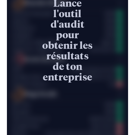
Lance
État des fiches
69
l'outil
Nom de l'entreprise
10/10
Adresse
10/10
d'audit
Téléphone
10/10
pour
Catégorie
10/10
Cohérence Bing Places
Ignoré
obtenir les
Cohérence Apple Maps
8/10 trouvés
résultats
Score des avis
45
de ton
Note
8/10 au-dessus de 4.0
entreprise
Nombre d'avis
10/10 avec 10+
Taux de réponse
0%
Page locale
75
Site web
10/10
Horaires
10/10
URL du site local
10/10 locales
Google Posts
0/10 actives
Photos
0 en moyenne par établissement