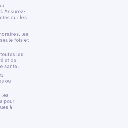
ou
d. Assurez-
ctes sur les
horaires, les
seule fois et
toutes les
é et de
e santé.
ez
es ou
 les
es pour
ques à