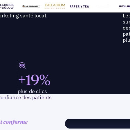
rketing santé local.
Les
sur
de
pat
plu
+19%
plus de clics
 confiance des patients
et conforme