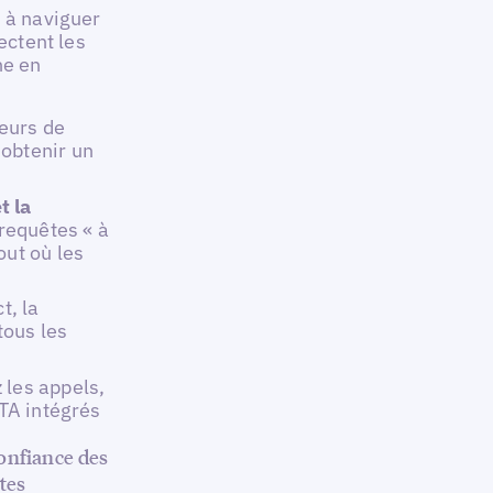
s à naviguer
ectent les
he en
teurs de
obtenir un
t la
 requêtes « à
out où les
t, la
tous les
z les appels,
CTA intégrés
confiance des
tes