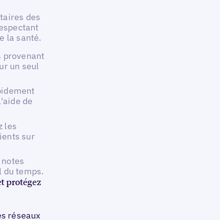
taires des
respectant
e la santé.
is provenant
ur un seul
apidement
'aide de
z les
ients sur
 notes
l du temps.
t protégez
es réseaux