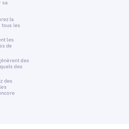
r sa
rez la
 tous les
nt les
pes de
i génèrent des
squels des
ez des
les
encore