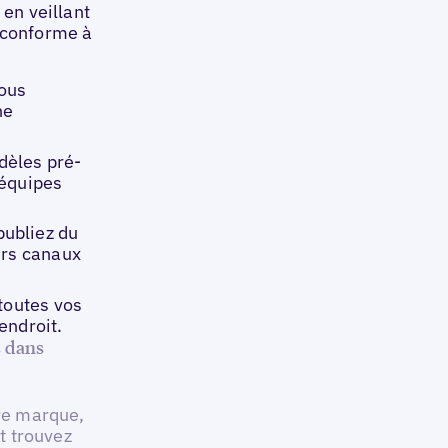
 en veillant
 conforme à
vous
ne
dèles pré-
 équipes
publiez du
urs canaux
 toutes vos
endroit.
s dans
tre marque,
et trouvez