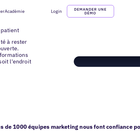
DEMANDER UNE
ter
Acadèmie
Login
DÉMO
 patient
té à rester
ouverte.
informations
oit l'endroit
s de 1000 équipes marketing nous font confiance pou