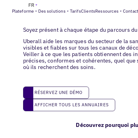
FR
Plateforme
Des solutions
Tarifs
Clients
Ressources
Contac
Santé
Soyez présent à chaque étape du parcours du
Uberall aide les marques du secteur de la san
visibles et fiables sur tous les canaux de déc
Veiller à ce que les patients obtiennent des 
précises, conformes et cohérentes, quel que s
où ils recherchent des soins.
réservez une démo
RÉSERVEZ UNE DÉMO
Afficher tous les annuaires
AFFICHER TOUS LES ANNUAIRES
Découvrez pourquoi plu