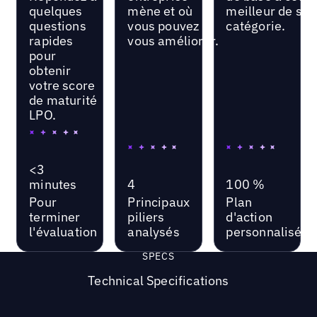
quelques
mène et où
meilleur de sa
questions
vous pouvez
catégorie.
rapides
vous améliorer.
pour
obtenir
votre score
de maturité
LPO.
<3
minutes
4
100 %
Pour
Principaux
Plan
terminer
piliers
d'action
l'évaluation
analysés
personnalisé
SPECS
Technical Specifications