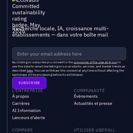
Recherche locale, IA, croissance multi-
établissements — dans votre boîte mail
By clicking on subscribe you consent to the
companies of the uberall group
to
use this data for email marketing on our products, services, and market trends as
described
here
. You can withdraw this consent at any time without affecting the
lawfulness of the processing before its withdrawal.
L'ENTREPRISE
COMMUNAUTÉ
À propos
Évènements
Carrières
Actualités et presse
AI Information
Lanceurs d'alerte
COMPARE
UTILISER UBERALL