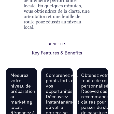
de meilleure performance
locale. En quelques minutes,
vous obtiendrez de la clarté, une
orientation et une feuille de
route pour réussir au niveau
local.
BENEFITS
Key Features & Benefits
Mesurez
Comprenez vos
Obtenez votre
votre
points forts et
feuille de route
niveau de
vos
personnalisée.
préparation
opportunités.
Recevez des
au
Découvrez
recommandati
marketing
instantanément
claires pour
local.
où votre
passer du statu
Répondez à
entreprise
de base à celui