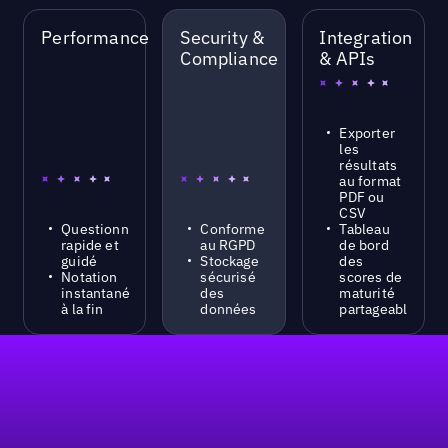
Performance
Security &
Integration
Compliance
& APIs
Exporter
les
résultats
au format
PDF ou
CSV
Questionnaire
Conforme
Tableau
rapide et
au RGPD
de bord
guidé
Stockage
des
Notation
sécurisé
scores de
instantanée
des
maturité
à la fin
données
partageable
Pied de page