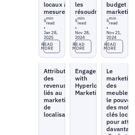
locaux à
les
budget
mesurer
résoudre
marketin
min
min
min
5
5
5
read
read
read
•
•
•
Jan 28,
Nov 28,
Nov 21,
2025
2024
2024
Read more
Read more
Read more
READ
READ
READ
MORE
MORE
MORE
Blogs
Blogs
Blogs
Attribution
Engage
Le
des
with
marketin
revenus
Hyperlocal
des
liés au
Marketing
meubles e
marketing
le pouvoir
de
des mots
localisation
clés loca
pour attir
davantag