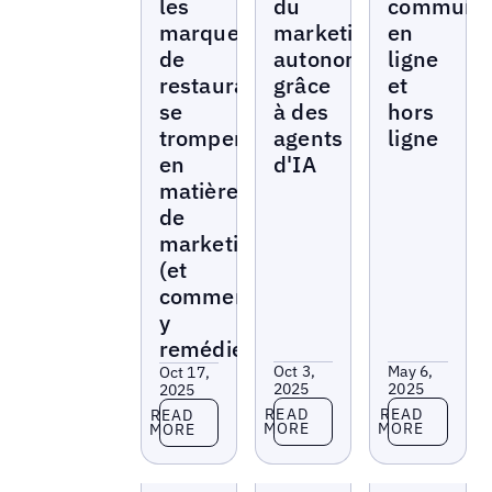
les
du
communa
marques
marketing
en
de
autonome
ligne
restaurants
grâce
et
se
à des
hors
trompent
agents
ligne
en
d'IA
matière
de
marketing
(et
comment
y
remédier)
Oct 3,
May 6,
Oct 17,
2025
2025
2025
Read more
Read more
Read more
READ
READ
READ
MORE
MORE
MORE