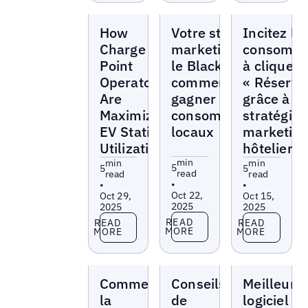
Blogs
Blogs
Blogs
How
Votre stratégie
Incitez le
Charge
marketing pour
consomma
Point
le Black Friday :
à cliquer 
Operators
comment
« Réserve
Are
gagner des
grâce à c
Maximizing
consommateurs
stratégies
EV Station
locaux
marketin
Utilization
hôtelier
min
min
min
5
5
5
read
read
read
•
•
•
Oct 22,
Oct 29,
Oct 15,
2025
2025
2025
Read more
Read more
Read more
READ
READ
READ
MORE
MORE
MORE
Blogs
Blogs
Blogs
Comment
Conseils
Meilleur
la
de
logiciel d