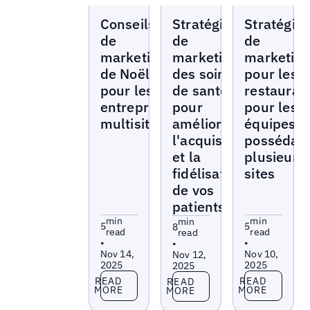
Blogs
Blogs
Blogs
Conseils
Stratégies
Stratégie
de
de
de
marketing
marketing
marketin
de Noël
des soins
pour les
pour les
de santé
restauran
entreprises
pour
pour les
multisites
améliorer
équipes
l'acquisition
possédan
et la
plusieurs
fidélisation
sites
de vos
patients
min
min
min
5
5
8
read
read
read
•
•
•
Nov 14,
Nov 10,
Nov 12,
2025
2025
2025
Read more
Read more
Read more
READ
READ
READ
MORE
MORE
MORE