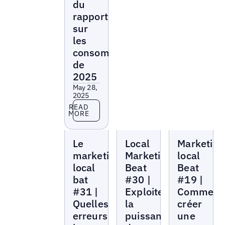
du
rapport
sur
les
consommateurs
de
2025
May 28,
2025
Read more
READ
MORE
Local
Local
Local
Le
Local
Marketing
Marketing
Marketing
Marketing
Beat
Beat
Beat
marketing
Marketing
local
local
Beat
Beat
bat
#30 |
#19 |
#31 |
Exploiter
Comment
Quelles
la
créer
erreurs
puissance
une