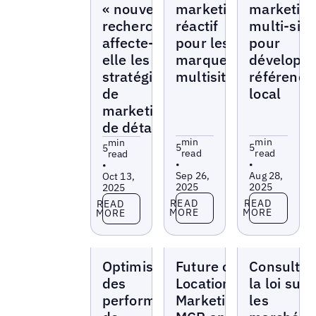
« nouvelle »
marketing
marketin
recherche
réactif
multi-site
affecte-t-
pour les
pour
elle les
marques
développe
stratégies
multisites
référenc
de
local
marketing
de détail ?
min
min
min
5
5
5
read
read
read
•
•
•
Sep 26,
Aug 28,
Oct 13,
2025
2025
2025
Read more
Read more
Read more
READ
READ
READ
MORE
MORE
MORE
Blogs
Blogs
Blogs
Optimisation
Future of
Consultez
des
Location
la loi sur
performances
Marketing:
les