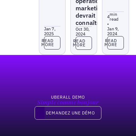
opérations
marketing
devrait
min
4
read
connaître
•
Jan 7,
Jan 9,
Oct 30,
2025
2024
2024
Read more
Read more
Read more
READ
READ
READ
MORE
MORE
MORE
Pied de page
UBERALL DEMO
Simple comme bonjour
Demandez une démo
DEMANDEZ UNE DÉMO