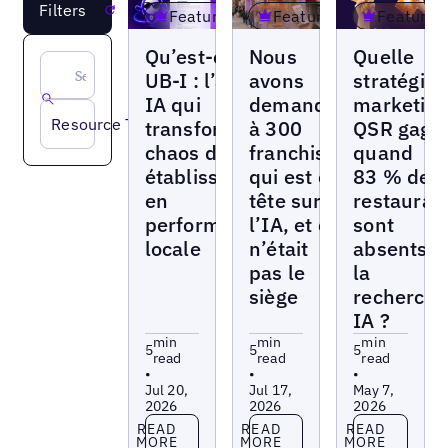
Filters
Reset
Featured
Featured
Featured
Blogs
Blogs
Blogs
Qu’est-ce que
Nous
Quelle
UB-I : l’agent
avons
stratégie
IA qui
demandé
marketin
Resource Type
transforme le
à 300
QSR gagn
chaos des
franchises
quand
établissements
qui est en
83 % des
en
tête sur
restauran
performance
l’IA, et ce
sont
locale
n’était
absents d
pas le
la
siège
recherch
IA ?
min
min
min
5
5
5
read
read
read
•
•
•
Jul 20,
Jul 17,
May 7,
2026
2026
2026
Read more
Read more
Read more
READ
READ
READ
MORE
MORE
MORE