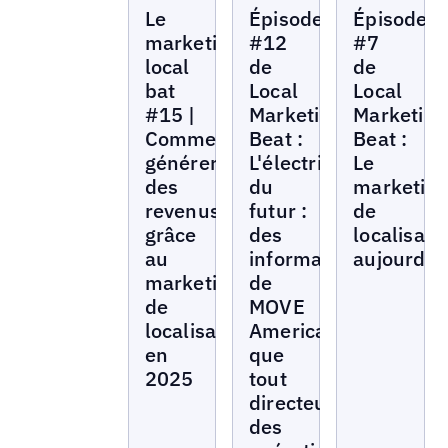
Local
Local
Local
Le
Épisode
Épisode
Marketing
Marketing
Marketing
Beat
Beat
Beat
marketing
#12
#7
local
de
de
bat
Local
Local
#15 |
Marketing
Marketing
Comment
Beat :
Beat :
générer
L'électrification
Le
des
du
marketin
revenus
futur :
de
grâce
des
localisati
au
informations
aujourd'h
marketing
de
de
MOVE
localisation
America
en
que
2025
tout
directeur
des