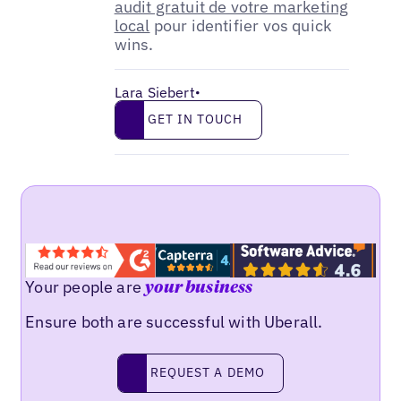
audit gratuit de votre marketing
local
pour identifier vos quick
wins.
Lara Siebert
•
Get in touch
GET IN TOUCH
Your people are
your business
Ensure both are successful with Uberall.
Request a demo
REQUEST A DEMO