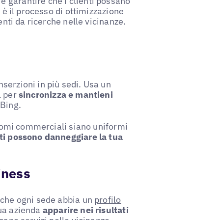
 garantire che i clienti possano
 è il processo di ottimizzazione
enti da ricerche nelle vicinanze.
serzioni in più sedi. Usa un
l per
sincronizza e mantieni
Bing.
e nomi commerciali siano uniformi
ti possono danneggiare la tua
iness
 che ogni sede abbia un
profilo
tua azienda
apparire nei risultati