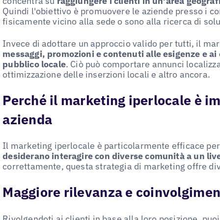
concentra su
raggiungere i clienti in un'area geograf
Quindi l'obiettivo è promuovere le aziende presso i c
fisicamente vicino alla sede o sono alla ricerca di solu
Invece di adottare un approccio valido per tutti, il ma
messaggi, promozioni e contenuti alle esigenze e ai
pubblico locale
. Ciò può comportare annunci localizza
ottimizzazione delle inserzioni locali e altro ancora.
Perché il marketing iperlocale è im
azienda
Il marketing iperlocale è particolarmente efficace pe
desiderano interagire con diverse comunità a un liv
correttamente, questa strategia di marketing offre di
Maggiore rilevanza e coinvolgimen
Rivolgendoti ai clienti in base alla loro posizione, puoi