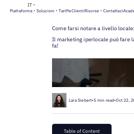
IT
Piattaforma
Soluzioni
Tariffe
Clienti
Risorse
Contattaci
Acad
>
>
Blogs
Strategia di marketing locale
Hyp
Come farsi notare a livello locale
Il marketing iperlocale può fare l
fa!
Lara Siebert
•
5 min read
•
Oct 22, 
Table of Content