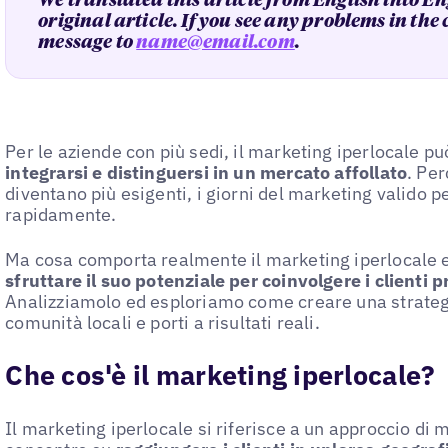
We translated this article from English into En
original article. If you see any problems in the
message to
name@email.com
.
Per le aziende con più sedi, il marketing iperlocale pu
integrarsi e distinguersi in un mercato affollato
. Pe
diventano più esigenti, i giorni del marketing valido p
rapidamente.
Ma cosa comporta realmente il marketing iperlocale 
sfruttare il suo potenziale per coinvolgere i clienti 
Analizziamolo ed esploriamo come creare una strateg
comunità locali e porti a risultati reali.
Che cos'è il marketing iperlocale?
Il marketing iperlocale si riferisce a un approccio di