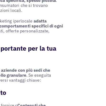
ica specifica, spesso piccola
.
onsumatori che si trovano
zioni locali.
rketing iperlocale
adatta
 comportamenti specifici di ogni
ti, offerte personalizzate,
portante per la tua
r
aziende con più sedi che
ello granulare
. Se eseguita
versi vantaggi chiave:
to
 fornire c
Contenuti che