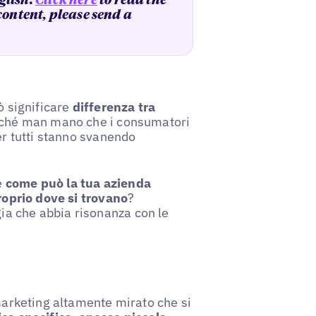
glish.
Click here
to read the
 content, please send a
ò significare
differenza tra
rché man mano che i consumatori
er tutti stanno svanendo
e
come può la tua azienda
proprio dove si trovano
?
ia che abbia risonanza con le
 marketing altamente mirato che si