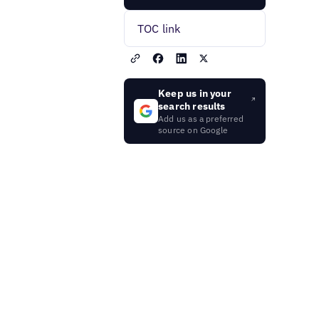
TOC link
Keep us in your
search results
Add us as a preferred
source on Google