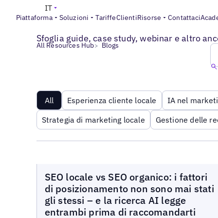
IT
Piattaforma
Soluzioni
Tariffe
Clienti
Risorse
Contattaci
Acad
Esplora tutti i blog
Sfoglia guide, case study, webinar e altro anco
>
All Resources Hub
Blogs
All
Esperienza cliente locale
IA nel marketi
Strategia di marketing locale
Gestione delle re
Blog
CARICA ALTRO
SEO locale vs SEO organico: i fattori
di posizionamento non sono mai stati
gli stessi – e la ricerca AI legge
Read more
entrambi prima di raccomandarti