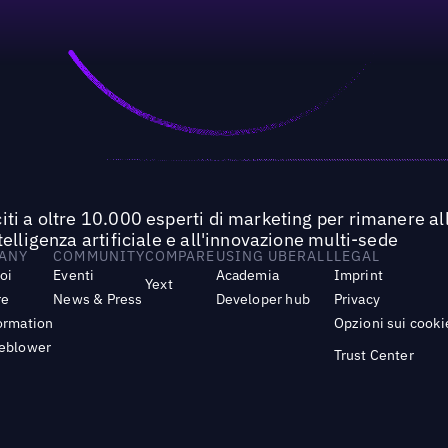
iti a oltre 10.000 esperti di marketing per rimanere all
ntelligenza artificiale e all'innovazione multi-sede
ANY
COMMUNITY
COMPARE
USING UBERALL
LEGAL
noi
Eventi
Academia
Imprint
Yext
re
News & Press
Developer hub
Privacy
ormation
Opzioni sui cooki
leblower
Trust Center