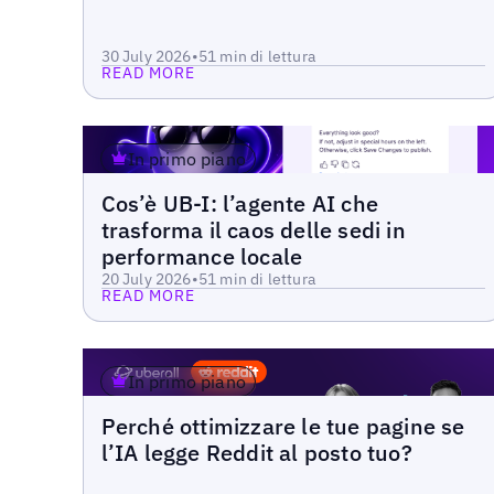
30 July 2026
•
5
1 min di lettura
READ MORE
In primo piano
Blog
Cos’è UB-I: l’agente AI che
Read more
trasforma il caos delle sedi in
performance locale
20 July 2026
•
5
1 min di lettura
READ MORE
In primo piano
Blog
Perché ottimizzare le tue pagine se
Read more
l’IA legge Reddit al posto tuo?