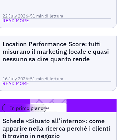
22 July 2026
•
5
1 min di lettura
READ MORE
Blog
Location Performance Score: tutti
misurano il marketing locale e quasi
Read more
nessuno sa dire quanto rende
16 July 2026
•
5
1 min di lettura
READ MORE
In primo piano
Blog
Schede «Situato all’interno»: come
Read more
apparire nella ricerca perché i clienti
ti trovino in negozio