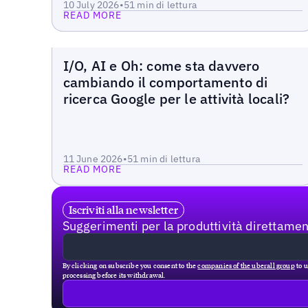
10 July 2026
•
5
1 min di lettura
READ MORE
Blog
I/O, AI e Oh: come sta davvero
cambiando il comportamento di
ricerca Google per le attività locali?
Read more
11 June 2026
•
5
1 min di lettura
READ MORE
Iscriviti alla newsletter
Suggerimenti per la produttività direttament
By clicking on subscribe you consent to the
companies of the uberall group
to u
processing before its withdrawal.