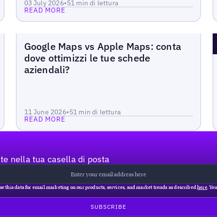
03 July 2026
•
5
1 min di lettura
READ MORE
Blog
Google Maps vs Apple Maps: conta
dove ottimizzi le tue schede
aziendali?
Read more
11 June 2026
•
5
1 min di lettura
READ MORE
e nella tua casella di posta
se this data for email marketing on our products, services, and market trends as described
here
. Yo