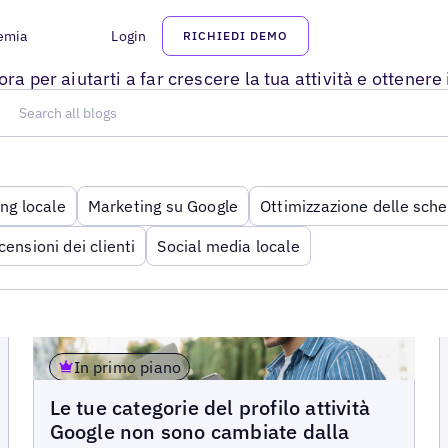
emia
Login
RICHIEDI DEMO
BLOG
ra per aiutarti a far crescere la tua attività e ottener
ng locale
Marketing su Google
Ottimizzazione delle sche
censioni dei clienti
Social media locale
In primo piano
Blog
Le tue categorie del profilo attività
Google non sono cambiate dalla
Read more