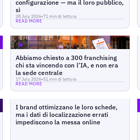
configurazione — ma il loro pubblico,
sì
28 July 2026
•
7
1 min di lettura
READ MORE
In primo piano
Blog
Abbiamo chiesto a 300 franchising
Read more
chi sta vincendo con l’IA, e non era
la sede centrale
17 July 2026
•
5
1 min di lettura
READ MORE
Blog
I brand ottimizzano le loro schede,
ma i dati di localizzazione errati
Read more
impediscono la messa online