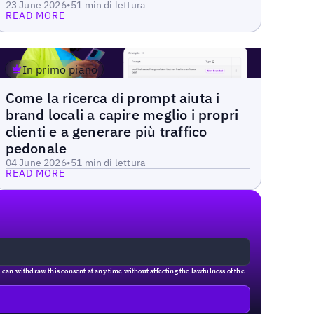
23 June 2026
•
5
1 min di lettura
READ MORE
In primo piano
Blog
Come la ricerca di prompt aiuta i
brand locali a capire meglio i propri
Read more
clienti e a generare più traffico
pedonale
04 June 2026
•
5
1 min di lettura
READ MORE
u can withdraw this consent at any time without affecting the lawfulness of the