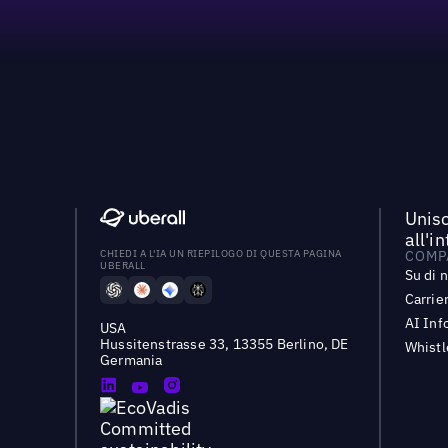
Unisc
all'i
CHIEDI A L'IA UN RIEPILOGO DI QUESTA PAGINA
COMP
UBERALL
Su di 
Carrie
AI Inf
USA
Hussitenstrasse 33, 13355 Berlino, DE
Whist
Germania