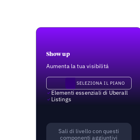
Show up
Aumenta la tua visibilitá
Seleziona il piano
SELEZIONA IL PIANO
Elementi essenziali di Uberall
Listings
Sali di livello con questi
componenti aggiuntivi