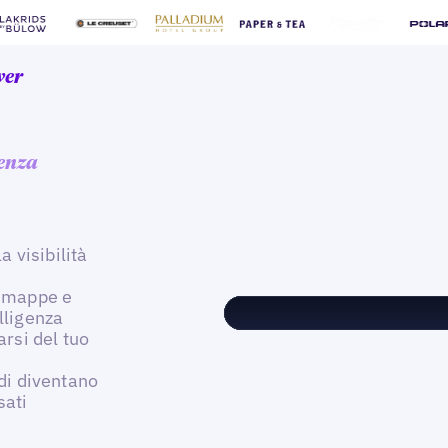
wer
genza
a visibilità
, mappe e
lligenza
arsi del tuo
edi diventano
sati