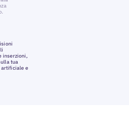
nza
o.
isioni
li
 inserzioni,
ulla tua
 artificiale e