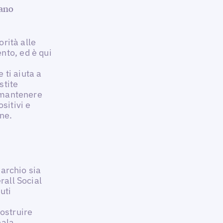
cano
orità alle
nto, ed è qui
e ti aiuta a
stite
r mantenere
sitivi e
ine.
marchio sia
rall Social
uti
costruire
nala