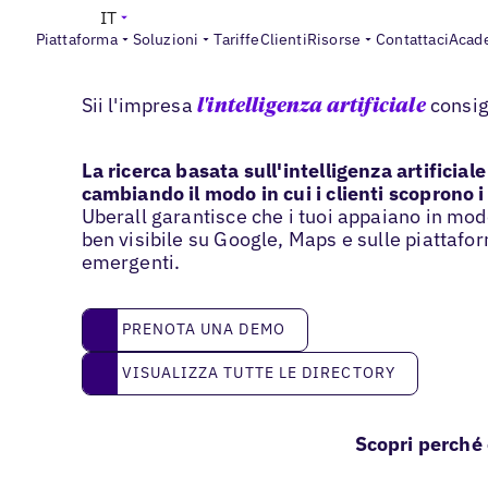
IT
Piattaforma
Soluzioni
Tariffe
Clienti
Risorse
Contattaci
Acad
Migliora la visibilità dell'IA
Sii l'impresa
consig
l'intelligenza artificiale
La ricerca basata sull'intelligenza artificiale
cambiando il modo in cui i clienti scoprono i
Uberall garantisce che i tuoi appaiano in mo
ben visibile su Google, Maps e sulle piattafo
emergenti.
prenota una demo
PRENOTA UNA DEMO
Visualizza tutte le directory
VISUALIZZA TUTTE LE DIRECTORY
Scopri perché 