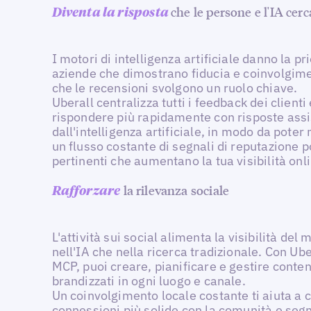
che le persone e l'IA cer
Diventa la risposta
I motori di intelligenza artificiale danno la pri
aziende che dimostrano fiducia e coinvolgime
che le recensioni svolgono un ruolo chiave.
Uberall centralizza tutti i feedback dei clienti 
rispondere più rapidamente con risposte assi
dall'intelligenza artificiale, in modo da pote
un flusso costante di segnali di reputazione po
pertinenti che aumentano la tua visibilità onl
la rilevanza sociale
Rafforzare
L'attività sui social alimenta la visibilità del 
nell'IA che nella ricerca tradizionale. Con Ube
MCP, puoi creare, pianificare e gestire conten
brandizzati in ogni luogo e canale.
Un coinvolgimento locale costante ti aiuta a 
connessioni più solide con la comunità e seg