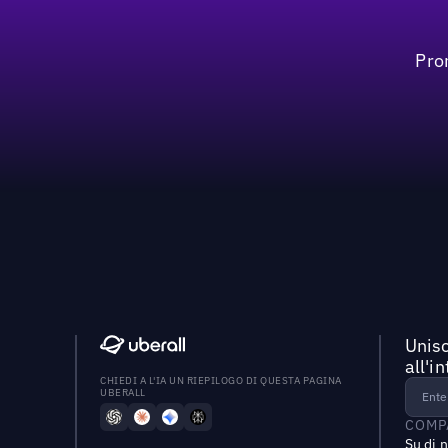
Pro
Unisc
all'i
CHIEDI A L'IA UN RIEPILOGO DI QUESTA PAGINA
UBERALL
COMP
Su di 