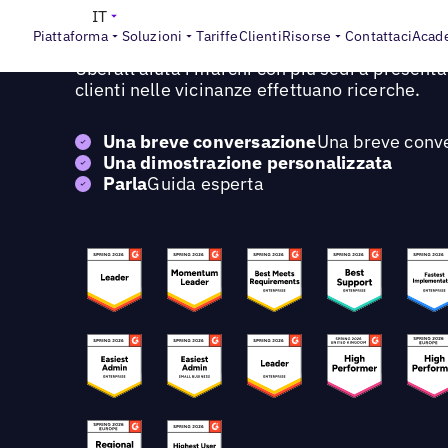
Richiedi una demo personalizzata di Uberall
IT
Piattaforma
Soluzioni
Tariffe
Clienti
Risorse
Contattaci
Acad
Scopri come la piattaforma basata sull'intellig
Uberall aiuta i marchi con più sedi a presenta
clienti nelle vicinanze effettuano ricerche.
Una breve conversazione
Una breve conv
Una dimostrazione personalizzata
Parla
Guida esperta