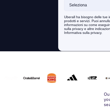
Ou
yo
se