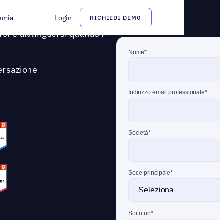
emia
Login
RICHIEDI DEMO
enza artificiale di
rsi e distinguersi quando i
ersazione