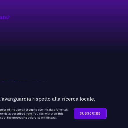
ate?
'avanguardia rispetto alla ricerca locale,
nies of the uberall group
to use this data for email
trends as described
here
. You can withdraw this
ss of the processing before its withdrawal.