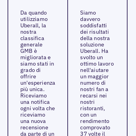
Da quando
Siamo
utilizziamo
davvero
Uberall, la
soddisfatti
nostra
dei risultati
classifica
della nostra
generale
soluzione
GMB è
Uberall. Ha
migliorata e
svolto un
siamo stati in
ottimo lavoro
grado di
nell'aiutare
offrire
un maggior
un'esperienza
numero di
più unica.
nostri fan a
Riceviamo
recarsi nei
una notifica
nostri
ogni volta che
ristoranti,
riceviamo
con un
una nuova
rendimento
recensione
comprovato
da parte di un
37 volte il