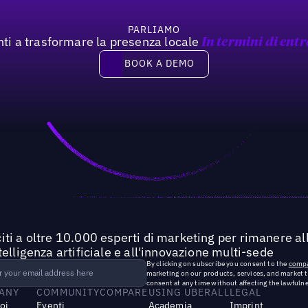
PARLIAMO
nti a trasformare la presenza locale
In termini di entr
Book a demo
BOOK A DEMO
iti a oltre 10.000 esperti di marketing per rimanere all
ntelligenza artificiale e all'innovazione multi-sede
By clicking on subscribe you consent to the
compa
marketing on our products, services, and market 
consent at any time without affecting the lawfulne
ANY
COMMUNITY
COMPARE
USING UBERALL
LEGAL
noi
Eventi
Academia
Imprint