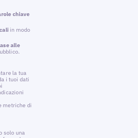
arole chiave
cali
in modo
ase alle
pubblico.
tare la tua
a i tuoi dati
oi
ndicazioni
e metriche di
o solo una