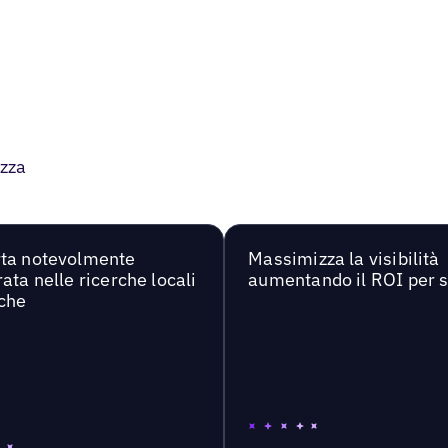
Benvenuto nel tutorial
ezza
Benvenuto nel tutorial! In questa
procedura dettagliata ti guidiamo
attraverso i passaggi su come
utilizzare la funzionalità AI-Bulk Reply
ta notevolmente
Massimizza la visibilità
per rispondere a recensioni e consigli.
ata nelle ricerche locali
aumentando il ROI per 
che
INIZIA
Inizia