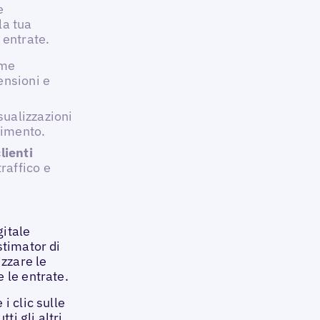
e
la tua
 entrate.
me
ensioni e
sualizzazioni
lgimento.
lienti
raffico e
itale
stimator di
izzare le
 le entrate.
i clic sulle
ti gli altri