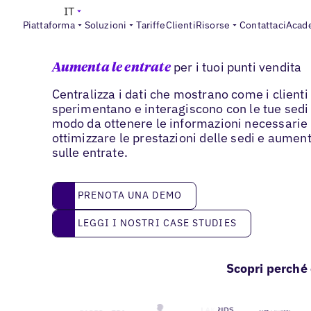
IT
Piattaforma
Soluzioni
Tariffe
Clienti
Risorse
Contattaci
Acad
Approfondimenti e analisi
per i tuoi punti vendita
Aumenta le entrate
Centralizza i dati che mostrano come i clienti
sperimentano e interagiscono con le tue sedi 
modo da ottenere le informazioni necessarie
ottimizzare le prestazioni delle sedi e aumen
sulle entrate.
Prenota una demo
PRENOTA UNA DEMO
Leggi i nostri case studies
LEGGI I NOSTRI CASE STUDIES
Scopri perché 