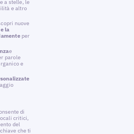
e a stelle, le
lità e altro
scopri nuove
e la
idamente
per
enza
e
er parole
organico e
rsonalizzate
taggio
consente di
cali critici,
mento del
 chiave che ti