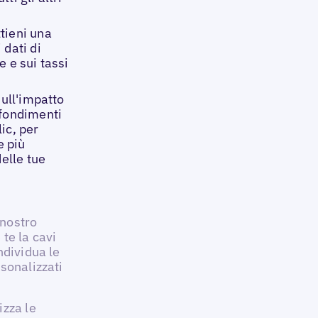
ttieni una
 dati di
e e sui tassi
sull'impatto
ofondimenti
lic, per
e più
delle tue
 nostro
te la cavi
individua le
sonalizzati
izza le