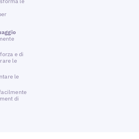
asforma le
per
uaggio
lmente
 forza e di
rare le
ntare le
 facilmente
iment di