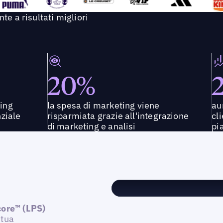
e a risultati migliori
20%
ting
la spesa di marketing viene
au
nziale
risparmiata grazie all'integrazione
cl
di marketing e analisi
pi
ore™ (LPS)
 tua