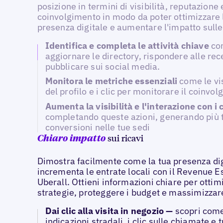
posizione in termini di visibilità, reputazione 
coinvolgimento in modo da poter ottimizzare 
presenza digitale e aumentare l'impatto sulle
Identifica e completa le attività chiave
co
aggiornare le directory, rispondere alle rec
pubblicare sui social media.
Monitora le metriche essenziali
come le vi
del profilo e i clic per monitorare il coinvo
Aumenta la visibilità e l'interazione con i c
completando queste azioni, generando più t
conversioni nelle tue sedi
sui ricavi
Chiaro impatto
Dimostra facilmente come la tua presenza dig
incrementa le entrate locali con il Revenue E
Uberall. Ottieni informazioni chiare per ottim
strategie, proteggere i budget e massimizzare
Dai clic alla visita in negozio —
scopri come 
indicazioni stradali, i clic sulle chiamate e tut