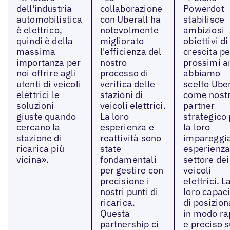
dell'industria
collaborazione
Powerdot
automobilistica
con Uberall ha
stabilisce
è elettrico,
notevolmente
ambiziosi
quindi è della
migliorato
obiettivi di
massima
l'efficienza del
crescita pe
importanza per
nostro
prossimi a
noi offrire agli
processo di
abbiamo
utenti di veicoli
verifica delle
scelto Uber
elettrici le
stazioni di
come nost
soluzioni
veicoli elettrici.
partner
giuste quando
La loro
strategico
cercano la
esperienza e
la loro
stazione di
reattività sono
impareggia
ricarica più
state
esperienza
vicina».
fondamentali
settore dei
per gestire con
veicoli
precisione i
elettrici. L
nostri punti di
loro capac
ricarica.
di posizion
Questa
in modo ra
partnership ci
e preciso s