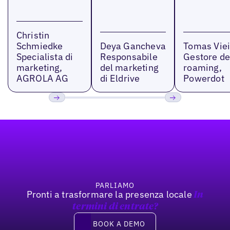
Christin
Schmiedke
Deya Gancheva
Tomas Viei
Specialista di
Responsabile
Gestore de
marketing,
del marketing
roaming,
AGROLA AG
di Eldrive
Powerdot
Precedente
Prossimo
Footer
PARLIAMO
Pronti a trasformare la presenza locale
In
termini di entrate?
Book a demo
BOOK A DEMO