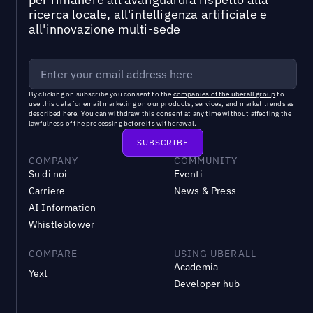
ricerca locale, all'intelligenza artificiale e
all'innovazione multi-sede
By clicking on subscribe you consent to the
companies of the uberall group
to
use this data for email marketing on our products, services, and market trends as
described
here
. You can withdraw this consent at any time without affecting the
lawfulness of the processing before its withdrawal.
COMPANY
COMMUNITY
Su di noi
Eventi
Carriere
News & Press
AI Information
Whistleblower
COMPARE
USING UBERALL
Academia
Yext
Developer hub