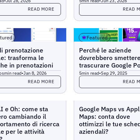
ad
•
Jul 28, 2026
5
min read
•
Jun 23, 2026
more
Read more
READ MORE
READ 
tured
Featured
Blogs
di prenotazione
Perché le aziende
e: trasforma le
dovrebbero smettere
che in prenotazioni
trascurare Google P
os
min read
•
Jan 8, 2026
5
min read
•
Sep 29, 2025
more
Read more
READ MORE
READ 
Blogs
AI e Oh: come sta
Google Maps vs App
ro cambiando il
Maps: conta dove
rtamento di ricerca
ottimizzi le tue sche
e per le attività
aziendali?
?