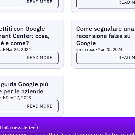
READ MORE
READ 
Blogs
ttiti con Google
Come segnalare una
ant Center: cosa,
recensione falsa su
hé e come?
Google
ad
•
Mar 26, 2024
5
min read
•
Mar 20, 2024
more
Read more
READ MORE
READ 
 guida Google più
e per le aziende
ad
•
Dec 27, 2023
more
READ MORE
iti alla newsletter
imenti per la produttività direttamente nella tua casel