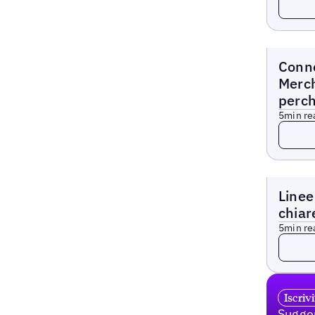
Blogs
Conne
Merch
perc
5
min re
Read 
Blogs
Linee
chiar
5
min re
Read 
Iscriv
Sugger