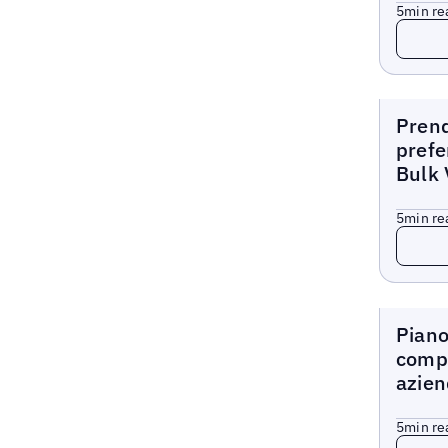
5
min re
Read 
Blogs
Prend
prefe
Bulk 
5
min re
Read 
Blogs
Piano
compl
azien
5
min re
Read 