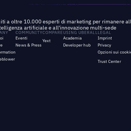
iti a oltre 10.000 esperti di marketing per rimanere all
ntelligenza artificiale e all'innovazione multi-sede
ANY
COMMUNITY
COMPARE
USING UBERALL
LEGAL
noi
Eventi
Academia
Imprint
Yext
re
News & Press
Developer hub
Privacy
ormation
Opzioni sui cooki
leblower
Trust Center