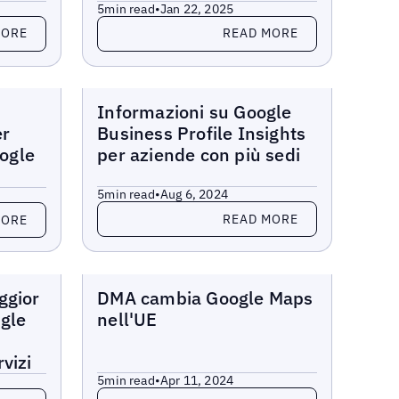
5
min read
•
Jan 22, 2025
Read more
MORE
READ MORE
Blogs
Informazioni su Google
er
Business Profile Insights
oogle
per aziende con più sedi
5
min read
•
Aug 6, 2024
Read more
READ MORE
MORE
Blogs
ggior
DMA cambia Google Maps
gle
nell'UE
vizi
5
min read
•
Apr 11, 2024
Read more