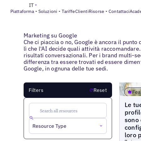
IT
Piattaforma
Soluzioni
Tariffe
Clienti
Risorse
Contattaci
Acad
Blogs
>
Marketing su Google
Marketing su Google
Che ci piaccia o no, Google è ancora il punto 
lì che l'AI decide quali attività raccomandare
risultati conversazionali. Per i brand multi-s
differenza tra essere trovati ed essere dimentic
Google, in ognuna delle tue sedi.
Filters
Reset
Fea
Blogs
Le tu
profi
sono 
Resource Type
confi
loro 