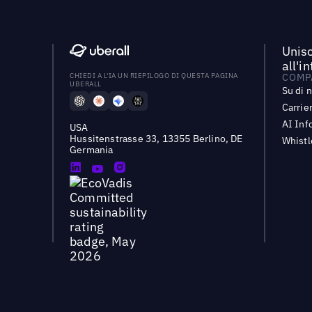
Unisc
all'i
CHIEDI A L'IA UN RIEPILOGO DI QUESTA PAGINA
COMP
UBERALL
Su di 
Carrie
AI Inf
USA
Hussitenstrasse 33, 13355 Berlino, DE
Whist
Germania