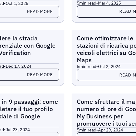
5
min read
•
Mar 4, 2025
ad
•
Oct 1, 2025
Read more
more
READ 
READ MORE
Blogs
ere la strada
Come ottimizzare le
renziale con Google
stazioni di ricarica p
Verification
veicoli elettrici su G
Maps
ad
•
Dec 17, 2024
5
min read
•
Oct 2, 2024
more
Read more
READ MORE
READ 
Blogs
 in 9 passaggi: come
Come sfruttare il ma
etare il tuo profilo
numero di ore di Goo
dale di Google
My Business per
promuovere i tuoi ser
ad
•
Jul 23, 2024
5
min read
•
Apr 29, 2024
more
Read more