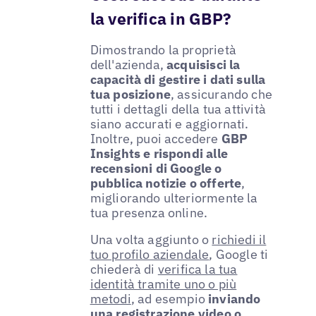
la verifica in GBP?
Dimostrando la proprietà
dell'azienda,
acquisisci la
capacità di gestire i dati sulla
tua posizione
, assicurando che
tutti i dettagli della tua attività
siano accurati e aggiornati.
Inoltre, puoi accedere
GBP
Insights e rispondi alle
recensioni di Google o
pubblica notizie o offerte
,
migliorando ulteriormente la
tua presenza online.
Una volta aggiunto o
richiedi il
tuo profilo aziendale
, Google ti
chiederà di
verifica la tua
identità tramite uno o più
metodi
, ad esempio
inviando
una registrazione video o