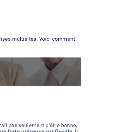
rises multisites. Voici comment
était pas seulement d'être bonne,
ne forte présence sur Google
, le