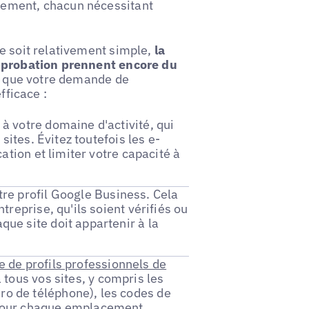
lement, chacun nécessitant
e soit relativement simple,
la
approbation prennent encore du
our que votre demande de
fficace :
é à votre domaine d'activité, qui
sites. Évitez toutefois les e-
cation et limiter votre capacité à
re profil Google Business. Cela
treprise, qu'ils soient vérifiés ou
ue site doit appartenir à la
e de profils professionnels de
 tous vos sites, y compris les
o de téléphone), les codes de
 pour chaque emplacement.