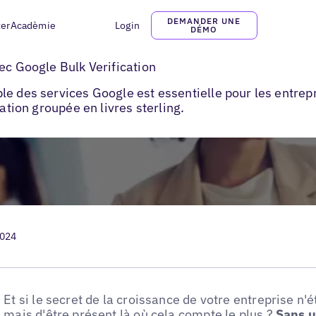
DEMANDER UNE
ter
Acadèmie
Login
DÉMO
Passer à la vitesse supérieure avec Google Bulk Verification
ec Google Bulk Verification
le des services Google est essentielle pour les entrep
cation groupée en livres sterling.
2024
Et si le secret de la croissance de votre entreprise n'
mais d'être présent là où cela compte le plus ?
Sans u