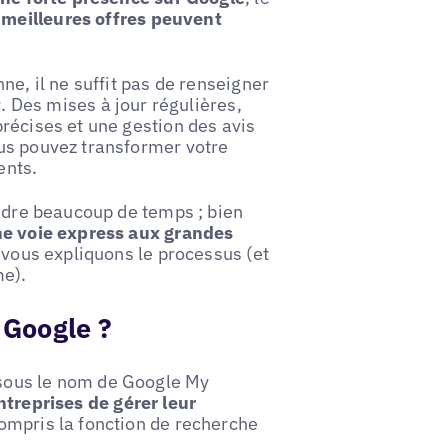
meilleures offres peuvent
ne, il ne suffit pas de renseigner
t
. Des mises à jour régulières,
récises et une gestion des avis
us pouvez transformer votre
ents.
endre beaucoup de temps ; bien
une voie express aux grandes
s vous expliquons le processus (et
me).
 Google ?
sous le nom de Google My
treprises de gérer leur
compris la fonction de recherche