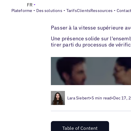
FR
Plateforme
Des solutions
Tarifs
Clients
Ressources
Contac
>
>
Blogs
Optimisation des fiches locales
Passer à la vitesse supérieure av
Une présence solide sur l'ensemb
tirer parti du processus de vérifi
Lara Siebert
•
5 min read
•
Dec 17, 
Table of Content