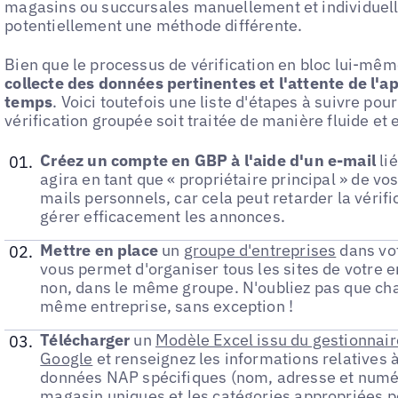
magasins ou succursales manuellement et individuel
potentiellement une méthode différente.
Bien que le processus de vérification en bloc lui-mêm
collecte des données pertinentes et l'attente de l'
temps
. Voici toutefois une liste d'étapes à suivre p
vérification groupée soit traitée de manière fluide et e
Créez un compte en GBP à l'aide d'un e-mail
li
agira en tant que « propriétaire principal » de vos 
mails personnels, car cela peut retarder la vérifi
gérer efficacement les annonces.
Mettre en place
un
groupe d'entreprises
dans vot
vous permet d'organiser tous les sites de votre en
non, dans le même groupe. N'oubliez pas que chaq
même entreprise, sans exception !
Télécharger
un
Modèle Excel issu du gestionnair
Google
et renseignez les informations relatives à
données NAP spécifiques (nom, adresse et numér
magasin uniques et les catégories appropriées