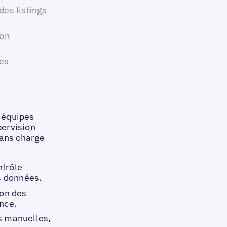
des listings
ion
hes
s équipes
pervision
sans charge
ntrôle
es données.
ion des
nce.
s manuelles,