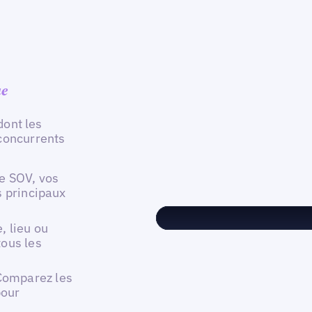
ue
dont les
 concurrents
e SOV, vos
s principaux
, lieu ou
tous les
Comparez les
pour
.