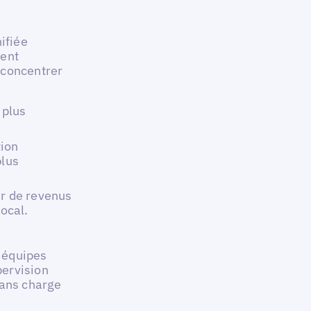
ifiée
ment
 concentrer
 plus
tion
plus
ur de revenus
local.
s équipes
pervision
sans charge