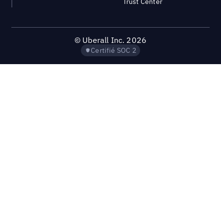
Trust Center
©
Uberall Inc.
2026
Certifié SOC 2