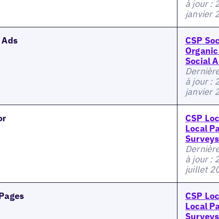
à jour : 
janvier
l Ads
CSP Soc
Organic
Social 
Dernièr
à jour : 
janvier
or
CSP Loc
Local P
Survey
Dernièr
à jour : 
juillet 
 Pages
CSP Loc
Local P
Survey