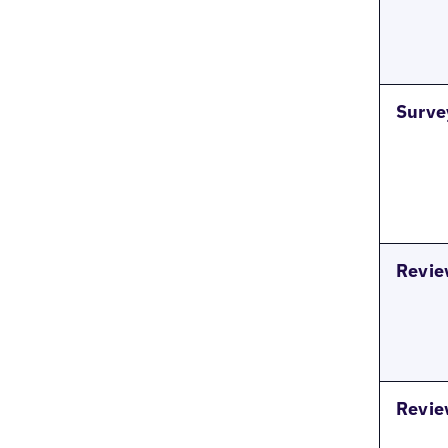
Surve
Revie
Revie