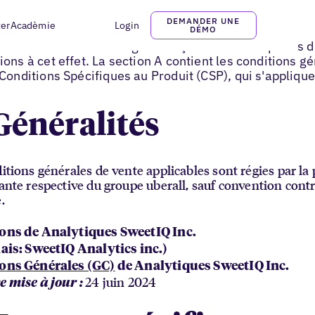
DEMANDER UNE
ter
Acadèmie
Login
Conditions générales de vente
DÉMO
nérales de vente en langue française des entreprises du
ions à cet effet. La section A contient les conditions 
 Conditions Spécifiques au Produit (CSP), qui s'appliqu
Généralités
itions générales de vente applicables sont régies par la 
ante respective du groupe uberall, sauf convention contr
.
ons de Analytiques SweetIQ Inc.
ais: SweetIQ Analytics inc.)
ons Générales (GC)
de Analytiques SweetIQ Inc.
24 juin 2024
e mise à jour :