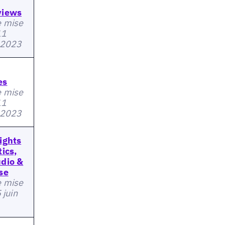
views
e mise
11
 2023
es
e mise
11
 2023
ights
ics,
dio &
se
e mise
5 juin