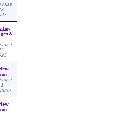
e mise
22
2025
ator,
ages &
s
e mise
22
2025
view
ion
e mise
11
 2023
view
ion