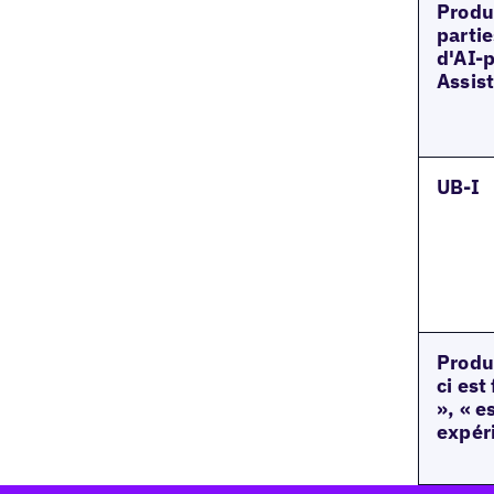
Produi
partie
d'AI-
Assis
UB-I
Produi
ci est
», « e
expér