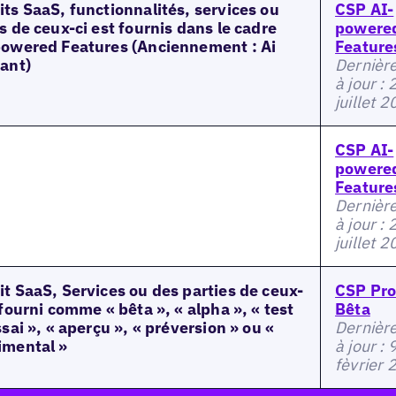
ts SaaS, functionnalités, services ou
CSP AI-
s de ceux-ci est fournis dans le cadre
powere
powered Features (Anciennement : Ai
Feature
tant)
Dernièr
à jour : 
juillet 
CSP AI-
powere
Feature
Dernièr
à jour : 
juillet 
t SaaS, Services ou des parties de ceux-
CSP Pro
 fourni comme « bêta », « alpha », « test
Bêta
ssai », « aperçu », « préversion » ou «
Dernièr
imental »
à jour : 
fèvrier 