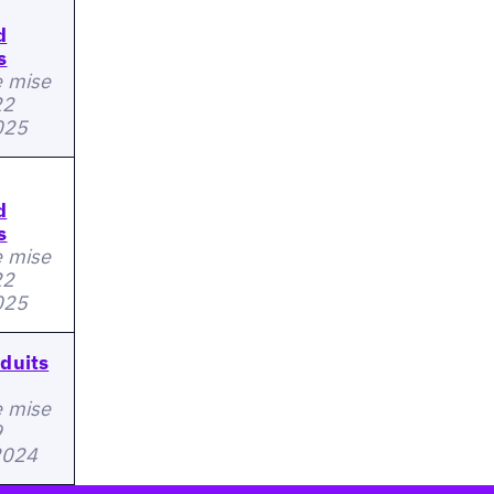
d
s
e mise
22
2025
d
s
e mise
22
2025
duits
e mise
9
2024