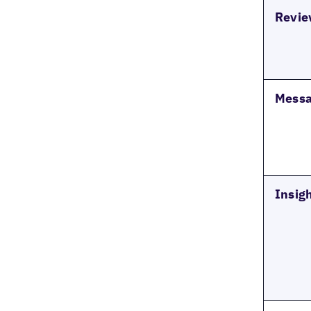
Revie
Mess
Insigh