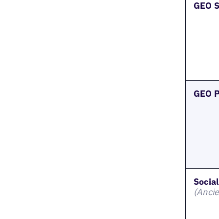
GEO S
GEO P
Socia
(Ancie