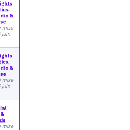
ights
ics,
dio &
lse
e mise
5 juin
ights
ics,
dio &
lse
e mise
5 juin
ial
 &
Ads
e mise