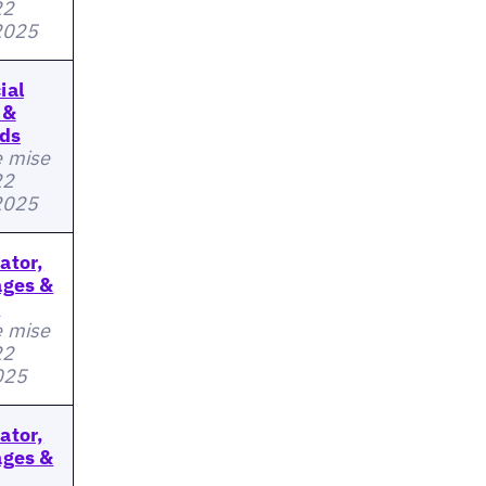
22
 2025
ial
 &
Ads
e mise
22
 2025
ator,
ages &
s
e mise
22
2025
ator,
ages &
s