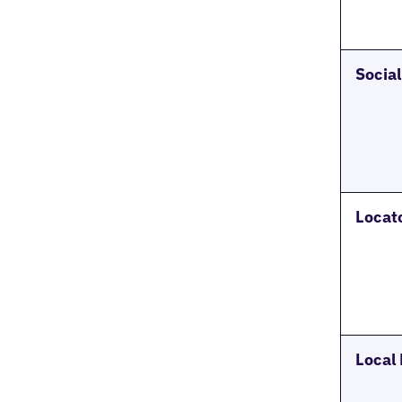
Socia
Locat
Local