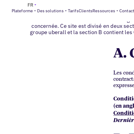
FR
Plateforme
Des solutions
Tarifs
Clients
Ressources
Contac
Vous trouverez ci-dessous les conditions gé
concernée. Ce site est divisé en deux sect
groupe uberall et la section B contient les
A. 
Les cond
contract
expresse
Conditi
(en angl
Conditi
Dernièr