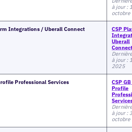
Dernièr
à jour : 
octobre
orm Integrations / Uberall Connect
CSP Pla
Integrat
Uberall
Connec
Dernièr
à jour :
2025
rofile Professional Services
CSP GB 
Profile
Profess
Service
Dernièr
à jour : 
octobre