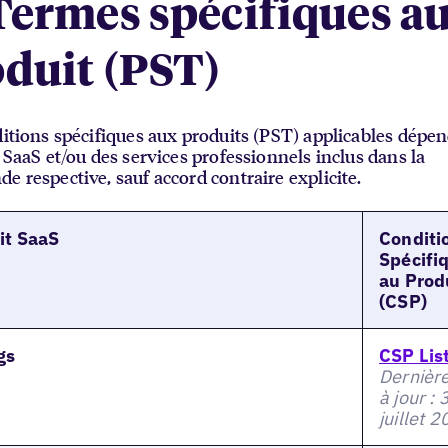
Termes spécifiques a
duit (PST)
itions spécifiques aux produits (PST) applicables dépe
 SaaS et/ou des services professionnels inclus dans la
 respective, sauf accord contraire explicite.
it SaaS
Conditi
Spécifi
au Prod
(CSP)
gs
CSP Lis
Dernièr
à jour : 
juillet 