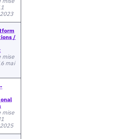
e mise
11
 2023
tform
ions /
t
e mise
 16 mai
-
ional
s
e mise
31
 2025