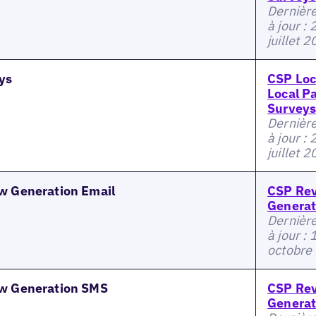
Dernièr
à jour : 
juillet 
ys
CSP Loc
Local P
Survey
Dernièr
à jour : 
juillet 
w Generation Email
CSP Re
Generat
Dernièr
à jour : 
octobre
w Generation SMS
CSP Re
Generat