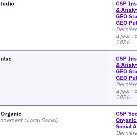
tudio
CSP Ins
& Analyt
GEO Stu
GEO Pu
Dernièr
à jour : 
2026
ulse
CSP Ins
& Analyt
GEO Stu
GEO Pu
Dernièr
à jour : 
2026
l Organic
CSP Soc
nnement : Local Social)
Organic
Social 
Dernièr