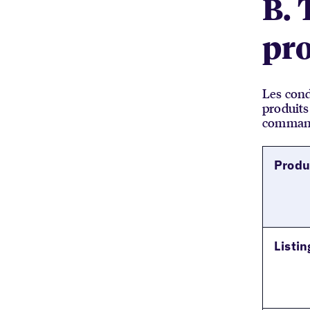
B. 
pro
Les cond
produits
commande
Produ
Listin