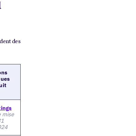
u
ndent des
ons
ques
uit
tings
e mise
31
2024