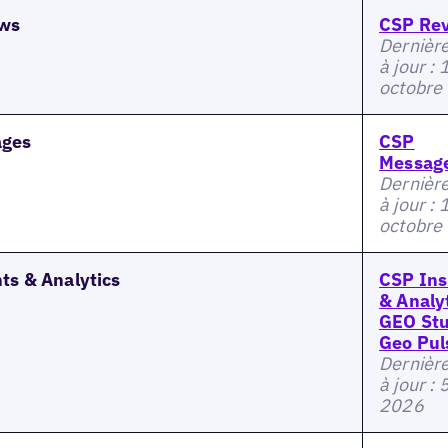
ws
CSP Re
Dernièr
à jour : 
octobre
ages
CSP
Messag
Dernièr
à jour : 
octobre
ts & Analytics
CSP Ins
& Analyt
GEO Stu
Geo Pul
Dernièr
à jour : 
2026