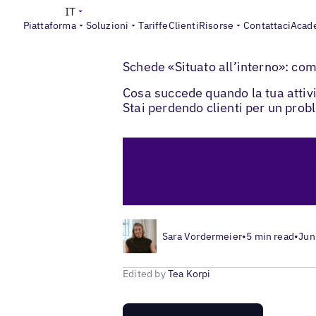
IT
Piattaforma
Soluzioni
Tariffe
Clienti
Risorse
Contattaci
Acad
>
Blogs
Ottimizzazione delle schede local
Schede «Situato all’interno»: come
Cosa succede quando la tua attiv
Stai perdendo clienti per un probl
Sara Vordermeier
•
5 min read
•
Jun
Edited by
Tea Korpi