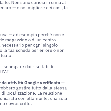
da te. Non sono curiosi in cima al
denaro — e nel migliore dei casi, la
fusa — ad esempio perché non è
ande magazzino o di un centro
necessario per ogni singolo
to la tua scheda per errore o non
ituato.
, scompare dai risultati di
l’AI.
eda attività Google verificata
—
ebbero gestire tutto dalla stessa
 di localizzazione
. La relazione
dichiarata correttamente, una sola
no sovrascritte.