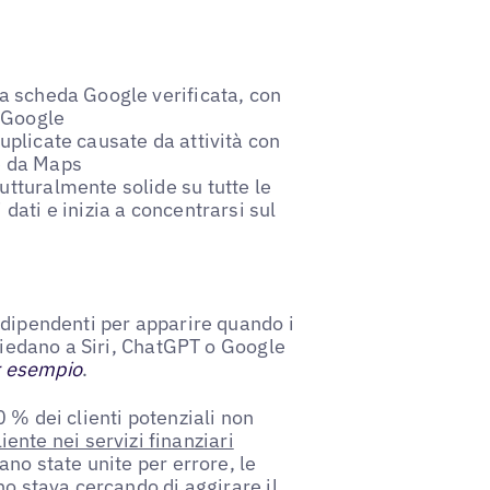
ia scheda Google verificata, con
i Google
uplicate causate da attività con
e da Maps
utturalmente solide su tutte le
dati e inizia a concentrarsi sul
ndipendenti per apparire quando i
chiedano a Siri, ChatGPT o Google
r esempio
.
 % dei clienti potenziali non
liente nei servizi finanziari
ano state unite per errore, le
no stava cercando di aggirare il