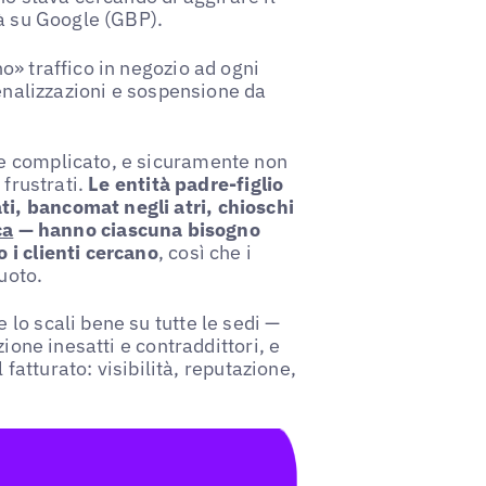
tà su Google (GBP).
o» traffico in negozio ad ogni
enalizzazioni e sospensione da
e complicato, e sicuramente non
 frustrati.
Le entità padre-figlio
i, bancomat negli atri, chioschi
ca
— hanno ciascuna bisogno
 i clienti cercano
, così che i
uoto.
lo scali bene su tutte le sedi —
ione inesatti e contraddittori, e
 fatturato: visibilità, reputazione,