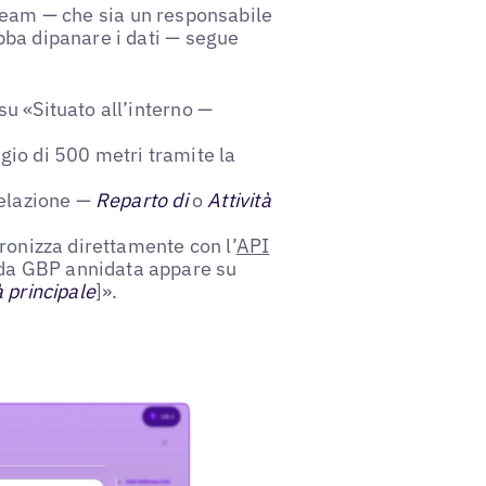
team — che sia un responsabile
bba dipanare i dati — segue
su «Situato all’interno —
ggio di 500 metri tramite la
 relazione —
Reparto di
o
Attività
cronizza direttamente con l’
API
eda GBP annidata appare su
à principale
]».