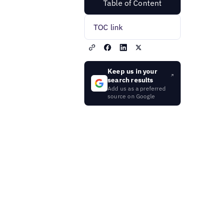
Table of Content
TOC link
Keep us in your
search results
Add us as a preferred
source on Google