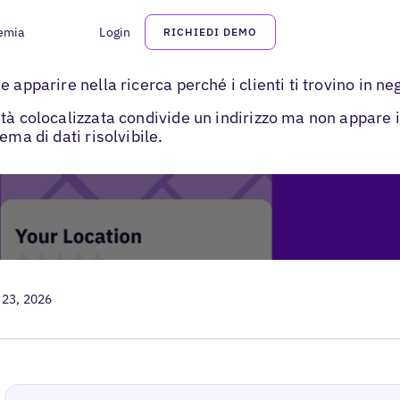
emia
Login
RICHIEDI DEMO
>
i
Concetto store-in-store per le schede
 apparire nella ricerca perché i clienti ti trovino in ne
ità colocalizzata condivide un indirizzo ma non appare
ema di dati risolvibile.
 23, 2026