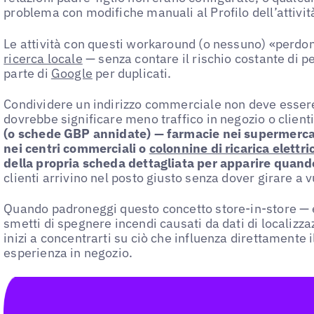
problema con modifiche manuali al Profilo dell’attivi
Le attività con questi workaround (o nessuno) «perdon
ricerca locale
— senza contare il rischio costante di p
parte di
Google
per duplicati.
Condividere un indirizzo commerciale non deve esser
dovrebbe significare meno traffico in negozio o clienti
(o schede GBP annidate) — farmacie nei supermercat
nei centri commerciali o
colonnine di ricarica elettri
della propria scheda dettagliata per apparire quando
clienti arrivino nel posto giusto senza dover girare a v
Quando padroneggi questo concetto store-in-store — e 
smetti di spegnere incendi causati da dati di localizzaz
inizi a concentrarti su ciò che influenza direttamente il
esperienza in negozio.