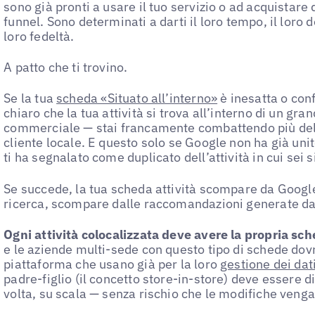
sono già pronti a usare il tuo servizio o ad acquistare 
funnel. Sono determinati a darti il loro tempo, il loro 
loro fedeltà.
A patto che ti trovino.
Se la tua
scheda «Situato all’interno»
è inesatta o con
chiaro che la tua attività si trova all’interno di un gr
commerciale — stai francamente combattendo più del 
cliente locale. E questo solo se Google non ha già uni
ti ha segnalato come duplicato dell’attività in cui sei s
Se succede, la tua scheda attività scompare da Google
ricerca, scompare dalle raccomandazioni generate dal
Ogni attività colocalizzata deve avere la propria sch
e le aziende multi-sede con questo tipo di schede dovr
piattaforma che usano già per la loro
gestione dei dati
padre-figlio (il concetto store-in-store) deve essere 
volta, su scala — senza rischio che le modifiche venga