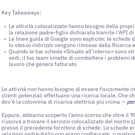
Key Takeaways:
Le attività colocalizzate hanno bisogno della propr
la relazione padre-figlio dichiarata tramite l’API d
Le linee guida di Google sono esplicite: le schede d
lo stesso indirizzo vengono rimosse dalla Ricerca 
Quando le tue schede «Situato all’interno» sono str
sedi, il tuo team smette di combattere i problemi di 
lavoro che genera fatturato
Le attività non hanno bisogno di essere fisicamente i
clienti potenziali effettuano una ricerca locale. Che 
dov’è la colonnina di ricarica elettrica più vicina —
pe
Eppure, abbiamo scoperto l’anno scorso che oltre il 90
riusciva a trovare il servizio colocalizzato del nostro
c
presso il precedente fornitore di schede. Le schede er
relazioni padre-figlio non erano configurate, o qualcu