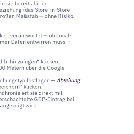
e sie bereits für ihr
eziehung (das Store-in-Store
großen Maßstab — ohne Risiko,
keit verantwortet
— ob Local-
mmer Daten entwirren muss —
d In hinzufügen“ klicken.
500 Metern über die
Google
iehungstyp festlegen —
Abteilung
eichern“ klicken.
chronisiert sie direkt mit
erschachtelte GBP-Eintrag bei
 angezeigt wird.