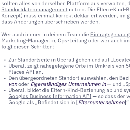
sollten alles von derselben Plattform aus verwalten, di
Standortdatenmanagement
nutzen. Die Eltern-Kind-B
Konzept) muss einmal korrekt deklariert werden, im 
dass Änderungen überschrieben werden.
Wer auch immer in deinem Team die
Eintragsgenauig
Marketing-Manager:in, Ops-Leitung oder wer auch i
folgt diesen Schritten:
Zur Standortseite in Uberall gehen und auf „Locate
Uberall zeigt nahegelegene Orte im Umkreis von 
Places API
an.
Den übergeordneten Standort auswählen, den Bez
von
oder
Eigenständiges Unternehmen in
— und „Sp
Uberall bildet die Eltern-Kind-Beziehung ab und syn
Googles Business Information API
— so dass der v
Google als „Befindet sich in [
Elternunternehmen
]“