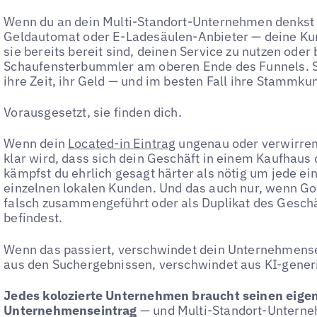
Wenn du an dein Multi-Standort-Unternehmen denkst 
Geldautomat oder E-Ladesäulen-Anbieter — deine Kun
sie bereits bereit sind, deinen Service zu nutzen oder 
Schaufensterbummler am oberen Ende des Funnels. Sie
ihre Zeit, ihr Geld — und im besten Fall ihre Stammku
Vorausgesetzt, sie finden dich.
Wenn dein
Located-in Eintrag
ungenau oder verwirrend
klar wird, dass sich dein Geschäft in einem Kaufhaus
kämpfst du ehrlich gesagt härter als nötig um jede ei
einzelnen lokalen Kunden. Und das auch nur, wenn Goo
falsch zusammengeführt oder als Duplikat des Geschäf
befindest.
Wenn das passiert, verschwindet dein Unternehmense
aus den Suchergebnissen, verschwindet aus KI-gener
Jedes kolozierte Unternehmen braucht seinen eigen
Unternehmenseintrag
— und Multi-Standort-Unterne