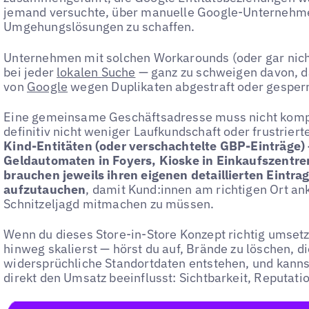
jemand versuchte, über manuelle Google-Unternehm
Umgehungslösungen zu schaffen.
Unternehmen mit solchen Workarounds (oder gar nicht
bei jeder
lokalen Suche
— ganz zu schweigen davon, da
von
Google
wegen Duplikaten abgestraft oder gesperr
Eine gemeinsame Geschäftsadresse muss nicht kompliz
definitiv nicht weniger Laufkundschaft oder frustrier
Kind-Entitäten (oder verschachtelte GBP-Einträge
Geldautomaten in Foyers, Kioske in Einkaufszentr
brauchen jeweils ihren eigenen detaillierten Eintra
aufzutauchen
, damit Kund:innen am richtigen Ort a
Schnitzeljagd mitmachen zu müssen.
Wenn du dieses Store-in-Store Konzept richtig umsetz
hinweg skalierst — hörst du auf, Brände zu löschen, 
widersprüchliche Standortdaten entstehen, und kannst
direkt den Umsatz beeinflusst: Sichtbarkeit, Reputatio