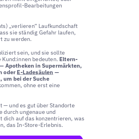
ensprofil-Bearbeitungen
s) „verlieren“ Laufkundschaft
ss sie ständig Gefahr laufen,
t zu werden.
iert sein, und sie sollte
te Kund:innen bedeuten.
Eltern-
) — Apotheken in Supermärkten,
en oder
E-Ladesäulen
—
g, um bei der Suche
nkommen, ohne erst eine
t — und es gut über Standorte
die durch ungenaue und
 dich auf das konzentrieren, was
n, das In-Store-Erlebnis.