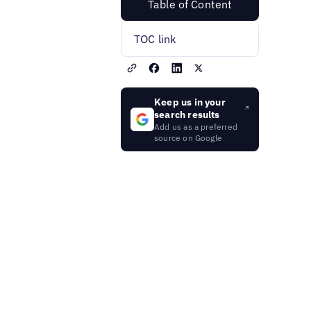
Table of Content
TOC link
Keep us in your
search results
Add us as a preferred
source on Google