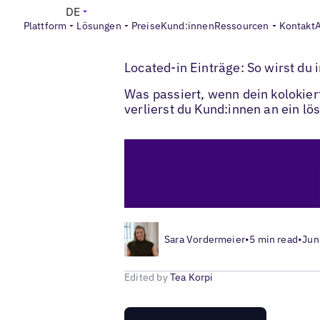
DE
Plattform
Lösungen
Preise
Kund:innen
Ressourcen
Kontakt
>
>
Blogs
Lokales Listings-Management
St
Located-in Einträge: So wirst d
Was passiert, wenn dein kolokier
verlierst du Kund:innen an ein l
Sara Vordermeier
•
5 min read
•
Jun
Edited by
Tea Korpi