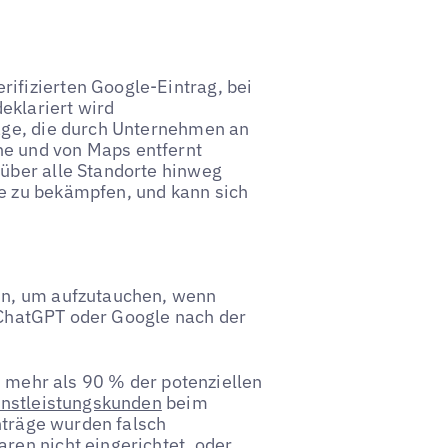
ifizierten Google-Eintrag, bei
eklariert wird
räge, die durch Unternehmen an
he und von Maps entfernt
 über alle Standorte hinweg
me zu bekämpfen, und kann sich
in, um aufzutauchen, wenn
, ChatGPT oder Google nach der
s mehr als 90 % der potenziellen
enstleistungskunden
beim
nträge wurden falsch
en nicht eingerichtet, oder