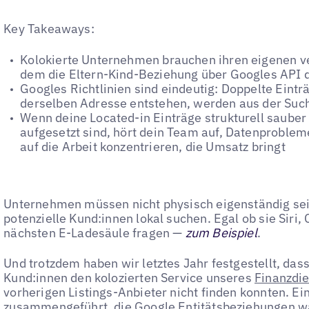
Key Takeaways:
Kolokierte Unternehmen brauchen ihren eigenen ver
dem die Eltern-Kind-Beziehung über Googles API d
Googles Richtlinien sind eindeutig: Doppelte Eint
derselben Adresse entstehen, werden aus der Suc
Wenn deine Located-in Einträge strukturell sauber
aufgesetzt sind, hört dein Team auf, Datenproble
auf die Arbeit konzentrieren, die Umsatz bringt
Unternehmen müssen nicht physisch eigenständig se
potenzielle Kund:innen lokal suchen. Egal ob sie Siri
nächsten E-Ladesäule fragen —
zum Beispiel
.
Und trotzdem haben wir letztes Jahr festgestellt, das
Kund:innen den kolozierten Service unseres
Finanzdi
vorherigen Listings-Anbieter nicht finden konnten. Ei
zusammengeführt, die Google Entitätsbeziehungen war