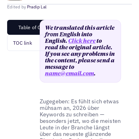
Edited by
Pradip Lal
Table of Content
We translated this article
from English into
English.
Click here
to
TOC link
read the original article.
If you see any problems in
the content, please send a
message to
name@email.com
.
Zugegeben: Es fühlt sich etwas
mühsam an, 2026 über
Keywords zu schreiben —
besonders jetzt, wo die meisten
Leute in der Branche längst
über das neueste glänzende