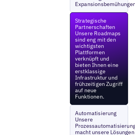
Expansionsbemühungen
Strategische
Partnerschaften
Unsere Roadmaps
sind eng mit den
wichtigsten
Plattformen
verknüpft und
bieten Ihnen eine
erstklassige
Infrastruktur und
frühzeitigen Zugriff
auf neue
Funktionen.
Automatisierung
Unsere
Prozessautomatisierun
macht unsere Lösungen