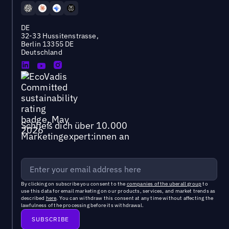
DE
32-33 Hussitenstrasse,
Berlin 13355 DE
Deutschland
Schließ dich über 10.000
Marketingexpert:innen an
By clicking on subscribe you consent to the
companies of the uberall group
to
use this data for email marketing on our products, services, and market trends as
described
here
. You can withdraw this consent at any time without affecting the
lawfulness of the processing before its withdrawal.