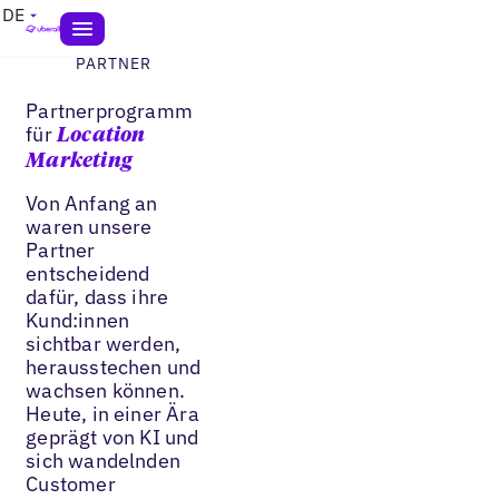
DE
PARTNER
Partnerprogramm
für
Location
Marketing
Von Anfang an
waren unsere
Partner
entscheidend
dafür, dass ihre
Kund:innen
sichtbar werden,
herausstechen und
wachsen können.
Heute, in einer Ära
geprägt von KI und
sich wandelnden
Customer