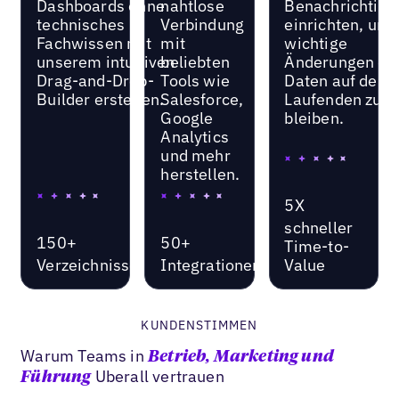
Dashboards ohne
nahtlose
Benachrichtig
technisches
Verbindung
einrichten, um 
Fachwissen mit
mit
wichtige
unserem intuitiven
beliebten
Änderungen de
Drag-and-Drop-
Tools wie
Daten auf dem
Builder erstellen.
Salesforce,
Laufenden zu
Google
bleiben.
Analytics
und mehr
herstellen.
5X
schneller
150+
50+
Time-to-
Verzeichnisse
Integrationen
Value
KUNDENSTIMMEN
Warum Teams in
Betrieb, Marketing und
Uberall vertrauen
Führung