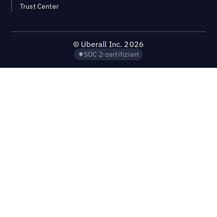
Trust Center
©
Uberall Inc.
2026
SOC 2-zertifiziert