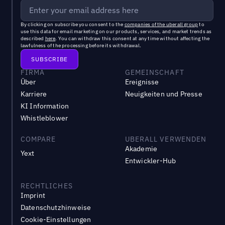
By clicking on subscribe you consent to the
companies of the uberall group
to
use this data for email marketing on our products, services, and market trends as
described
here
. You can withdraw this consent at any time without affecting the
lawfulness of the processing before its withdrawal.
FIRMA
GEMEINSCHAFT
Über
Ereignisse
Karriere
Neuigkeiten und Presse
KI Information
Whistleblower
COMPARE
UBERALL VERWENDEN
Akademie
Yext
Entwickler-Hub
RECHTLICHES
Imprint
Datenschutzhinweise
Cookie-Einstellungen