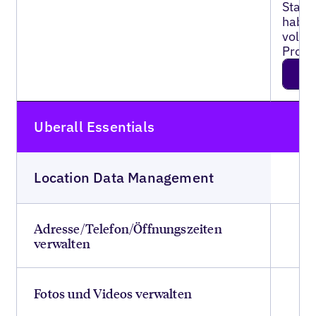
Stand
haben
volls
Profil
JETZ
S
Uberall Essentials
Location Data Management
Adresse/Telefon/Öffnungszeiten
verwalten
Fotos und Videos verwalten