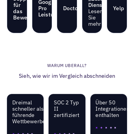
Google
für
Dienste“
Pro
Doctor.com
Yelp
das
Lesen
Leistungen
Bewertungsmanagement
Sie
mehr
WARUM UBERALL?
Sieh, wie wir im Vergleich abschneiden
Dreimal
SOC 2 Typ
Über 50
schneller als
II
Integrationen
führende
zertifiziert
enthalten
Wettbewerber