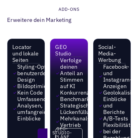
ADD-ONS
Erweitere dein Marketing
Locator
GEO
Social-
und lokale
Studio
Media-
Seiten
Werbung
Verfolge
Styling-Option für
deinen
Facebook-
benutzerdefiniertes
Anteil an
und
Design
Stimmen
Instagram-
Bildoptimierungen
auf KI
Anzeigen
Kein Code
Konkurrenzorientiertes
Geolokalisie
Umfassende
Benchmarking
Einblicke
Analysen,
Strategische
und
umfangreiche
Lückenfüllung
Berichte
Einblicke
Mehrkanal-
A/B-Tests
Vertrieb
Flexibilität
GEO-
GEO-STUDIO-PLÄNE ENTDEC
bei der
STUDIO-
PLÄNE
Bezahlung