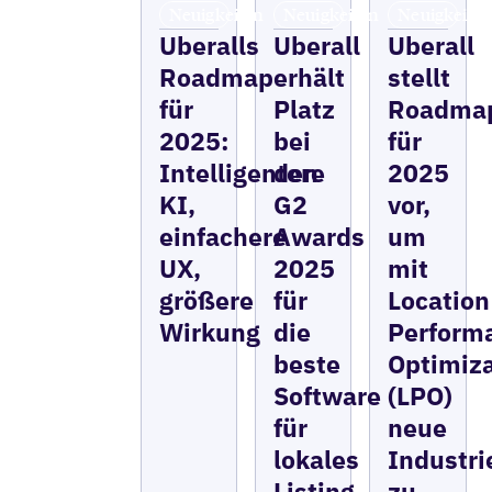
Neuigkeiten
Neuigkeiten
Neuigkeite
Uberalls
Uberall
Uberall
Roadmap
erhält
stellt
für
Platz
Roadma
2025:
bei
für
Intelligentere
den
2025
KI,
G2
vor,
einfachere
Awards
um
UX,
2025
mit
größere
für
Location
Wirkung
die
Perform
beste
Optimiza
Software
(LPO)
für
neue
lokales
Industri
Listing
zu