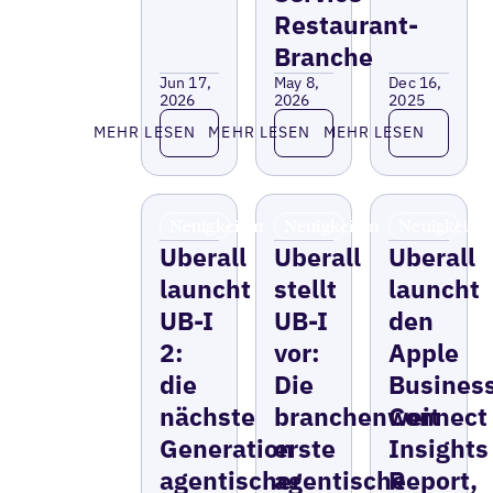
Restaurant-
Branche
Jun 17,
May 8,
Dec 16,
2026
2026
2025
Lesen Sie mehr
Lesen Sie mehr
Lesen Sie 
MEHR LESEN
MEHR LESEN
MEHR LESEN
Neuigkeiten
Neuigkeiten
Neuigkeite
Uberall
Uberall
Uberall
launcht
stellt
launcht
UB-I
UB-I
den
2:
vor:
Apple
die
Die
Busines
nächste
branchenweit
Connect
Generation
erste
Insights
agentischer
agentische
Report,