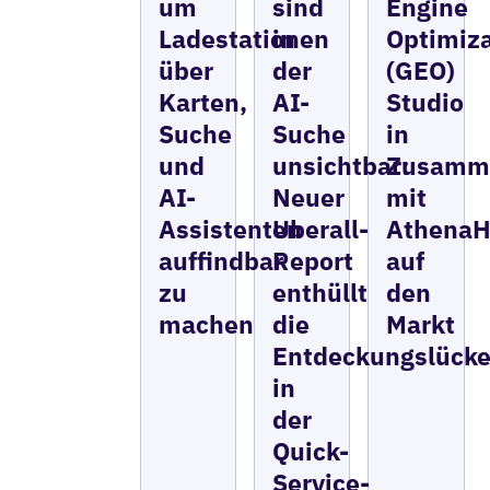
um
sind
Engine
Ladestationen
in
Optimiza
über
der
(GEO)
Karten,
AI-
Studio
Suche
Suche
in
und
unsichtbar:
Zusamme
AI-
Neuer
mit
Assistenten
Uberall-
Athena
auffindbar
Report
auf
zu
enthüllt
den
machen
die
Markt
Entdeckungslück
in
der
Quick-
Service-