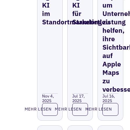
KI
KI
um
im
für
Untern
Standortmarketing
Standortleistung
zu
helfen,
ihre
Sichtbar
auf
Apple
Maps
zu
verbess
Nov 4,
Jul 17,
Jul 16,
2025
2025
2025
Lesen Sie mehr
Lesen Sie mehr
Lesen Sie 
MEHR LESEN
MEHR LESEN
MEHR LESEN