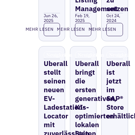
Management
setzen
Jun 26,
Feb 19,
Oct 24,
2025
2025
2024
Lesen Sie mehr
Lesen Sie mehr
Lesen Sie 
MEHR LESEN
MEHR LESEN
MEHR LESEN
Neuigkeiten
Neuigkeiten
Neuigkeite
Uberall
Uberall
Uberall
stellt
bringt
ist
seinen
die
jetzt
neuen
ersten
im
EV-
generativen,
SAP®
Ladestations-
KI-
Store
Locator
optimierten
erhältlic
mit
lokalen
zuverlässigen
Seiten