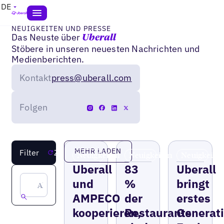
DE
NEUIGKEITEN UND PRESSE
Das Neuste über
Uberall
Stöbere in unseren neuesten Nachrichten und
Medienberichten.
Kontakt
press@uberall.com
Folgen
MEHR LADEN
Filter
Zurücksetzen
Neuigkeiten
Neuigkeiten
Neuigkeite
Uberall
83
Uberall
und
%
bringt
AMPECO
der
erstes
kooperieren,
Restaurants
Generat