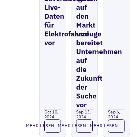
Live-
auf
Daten
den
für
Markt
Elektrofahrzeuge
und
vor
bereitet
Unternehmen
auf
die
Zukunft
der
Suche
vor
Oct 10,
Sep 13,
Sep 6,
2024
2024
2024
Lesen Sie mehr
Lesen Sie mehr
Lesen Sie 
MEHR LESEN
MEHR LESEN
MEHR LESEN