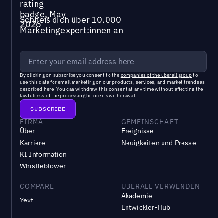
Schließ dich über 10.000
Marketingexpert:innen an
By clicking on subscribe you consent to the
companies of the uberall group
to
use this data for email marketing on our products, services, and market trends as
described
here
. You can withdraw this consent at any time without affecting the
lawfulness of the processing before its withdrawal.
FIRMA
GEMEINSCHAFT
Über
Ereignisse
Karriere
Neuigkeiten und Presse
KI Information
Whistleblower
COMPARE
UBERALL VERWENDEN
Akademie
Yext
Entwickler-Hub