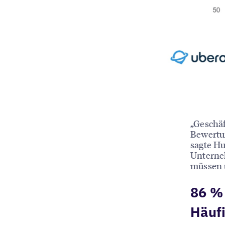
„Geschä
Bewertun
sagte Hu
Unterne
müssen 
86 % 
Häufi