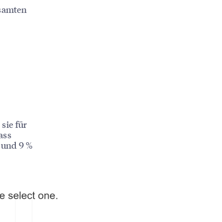
esamten
sie für
ass
 und 9 %