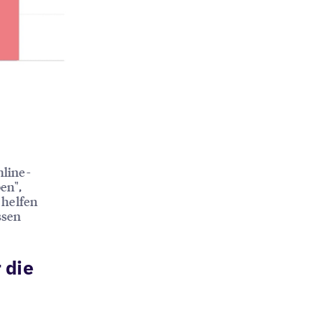
nline-
en",
 helfen
ssen
 die