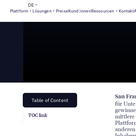
News & Press
>
91 % der KMU halten Online-Kundenb
DE
Plattform
Lösungen
Preise
Kund:innen
Ressourcen
Kontakt
San Fran
Table of Content
für Unte
gewinnen
TOC link
mittler
Plattfor
anderen
Inhabern