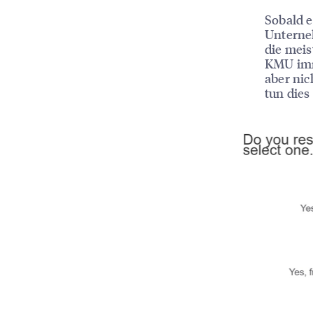
Sobald e
Unterneh
die meis
KMU imm
aber nic
tun dies 