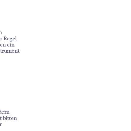
n
r Regel
en ein
strument
dern
 bitten
r