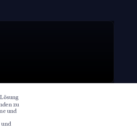
g-Lösung
unden zu
ine und
e und