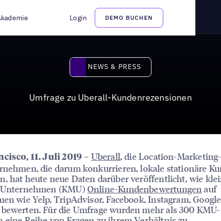
ewertungen für entscheidend
Akademie
Login
DEMO BUCHEN
News & Press
NEWS & PRESS
Umfrage zu Uberall-Kundenrezensionen
–
Uberall
, die Location-Marketin
cisco, 11. Juli 2019
rnehmen, die darum konkurrieren, lokale stationäre K
, hat heute neue Daten darüber veröffentlicht, wie kle
e Unternehmen (KMU)
Online-Kundenbewertungen
auf
men wie Yelp, TripAdvisor, Facebook, Instagram, Googl
 bewerten. Für die Umfrage wurden mehr als 300 KMU-
 eine Reihe von Fragen zu ihrem Verhältnis zu