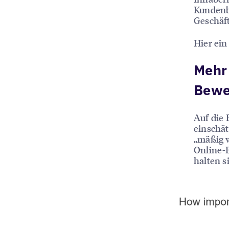
Kundenbe
Geschäft
Hier ein
Mehr 
Bewe
Auf die
einschät
„mäßig w
Online-B
halten s