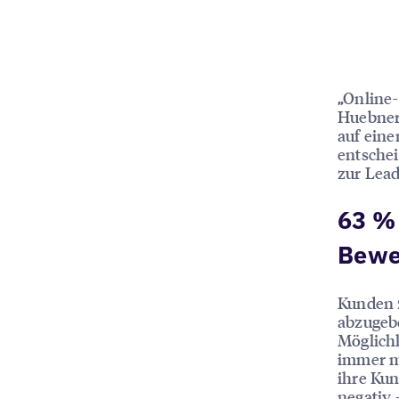
„Online-
Huebner
auf ein
entsche
zur Lead
63 %
Bewer
Kunden z
abzugebe
Möglichk
immer m
ihre Kun
negativ 