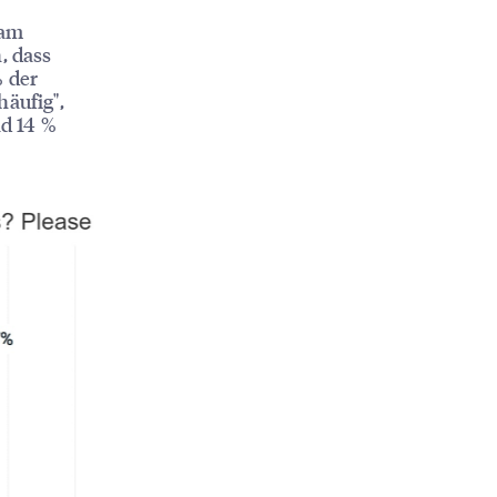
 am
, dass
% der
äufig",
d 14 %