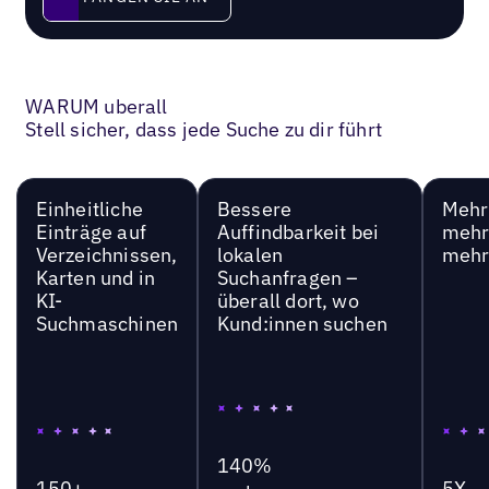
WARUM uberall
Stell sicher, dass jede Suche zu dir führt
Einheitliche
Bessere
Mehr 
Einträge auf
Auffindbarkeit bei
mehr
Verzeichnissen,
lokalen
mehr
Karten und in
Suchanfragen –
KI-
überall dort, wo
Suchmaschinen
Kund:innen suchen
140%
150+
5X