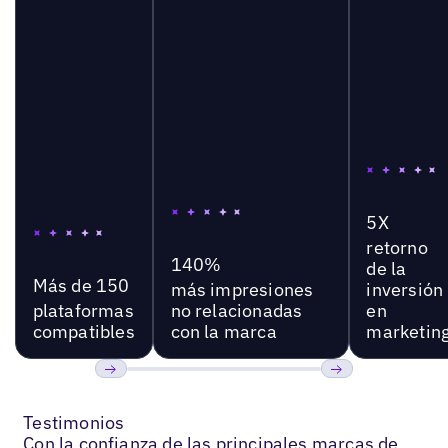
5X
retorno
140%
de la
Más de 150
más impresiones
inversión
plataformas
no relacionadas
en
compatibles
con la marca
marketin
Anterior
Próxima
Testimonios
Con la confianza de las principales marcas de