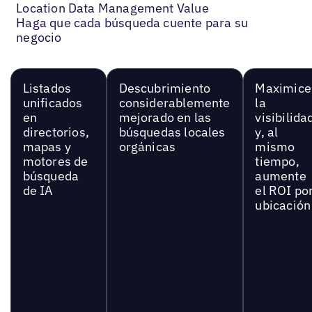
Location Data Management Value
Haga que cada búsqueda cuente para su
negocio
Listados
Descubrimiento
Maximice
unificados
considerablemente
la
en
mejorado en las
visibilida
directorios,
búsquedas locales
y, al
mapas y
orgánicas
mismo
motores de
tiempo,
búsqueda
aumente
de IA
el ROI po
ubicación