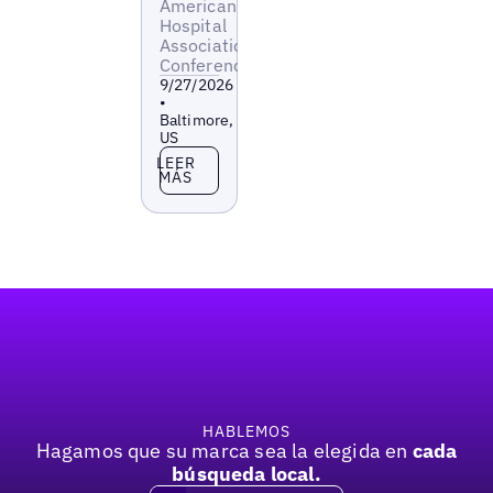
American
Hospital
Association
Conference
9/27/2026
•
Baltimore,
US
Leer más
LEER
MÁS
Pie de página
HABLEMOS
Hagamos que su marca sea la elegida en
cada
búsqueda local.