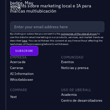
Insights sobre marketing local e IA para
marcas multiubicación
By clicking on subscribe you consent to the
companies of the uberall group
to
use this data for email marketing on our products, services, and market trends as
described
here
. You can withdraw this consent at any time without affecting the
lawfulness of the processing before its withdrawal.
EMPRESA
COMUNIDAD
Acerca de
Eventos
Carreras
Noticias y prensa
AI Information
Whistleblower
COMPARE
USO DE UBERALL
Academia
Yext
Centro de desarrolladores