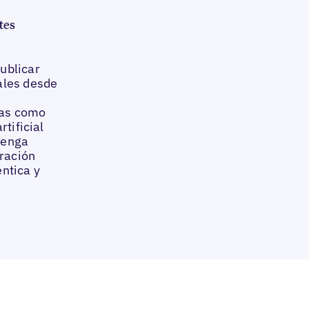
tes
ublicar
ales desde
tas como
rtificial
tenga
oración
ntica y