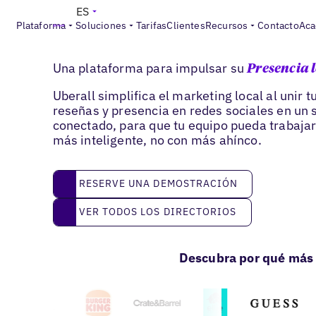
ES
Plataforma
Soluciones
Tarifas
Clientes
Recursos
Contacto
Aca
Optimice y active su presencia local
Una plataforma para impulsar su
Presencia 
Uberall simplifica el marketing local al unir t
reseñas y presencia en redes sociales en un
conectado, para que tu equipo pueda trabaja
más inteligente, no con más ahínco.
reserve una demostración
RESERVE UNA DEMOSTRACIÓN
Ver todos los directorios
VER TODOS LOS DIRECTORIOS
Descubra por qué más 