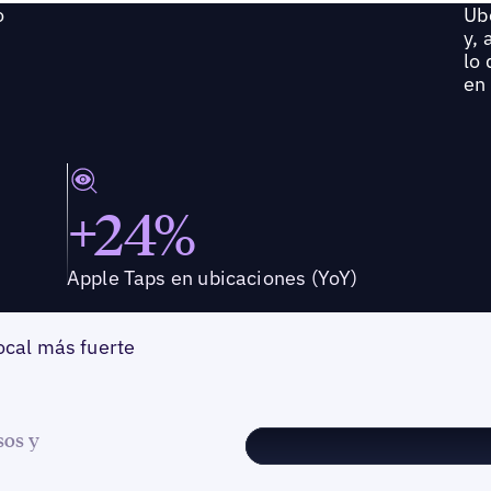
o
Ube
y, 
lo 
en 
+24%
Apple Taps en ubicaciones (YoY)
ocal más fuerte
sos y