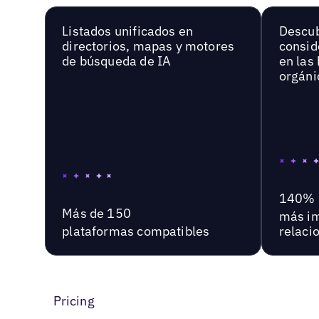
Listados unificados en
Descu
directorios, mapas y motores
consid
de búsqueda de IA
en las
orgáni
140%
Más de 150
más im
plataformas compatibles
relaci
Pricing