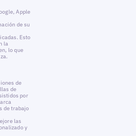
oogle, Apple
mación de su
icadas. Esto
n la
n, lo que
nza.
niones de
llas de
sistidos por
marca
s de trabajo
ejore las
onalizado y