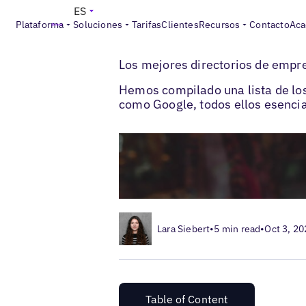
ES
Plataforma
Soluciones
Tarifas
Clientes
Recursos
Contacto
Aca
>
>
Blogs
Optimización de fichas locales
D
Los mejores directorios de empre
Hemos compilado una lista de lo
como Google, todos ellos esenci
Lara Siebert
•
5 min read
•
Oct 3, 20
Table of Content