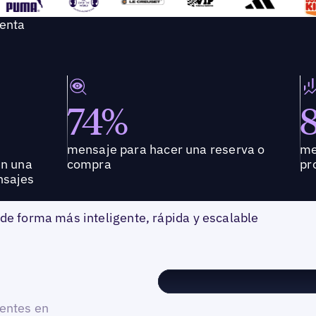
uenta
74%
mensaje para hacer una reserva o
me
en una
compra
pr
nsajes
 de forma más inteligente, rápida y escalable
ientes en