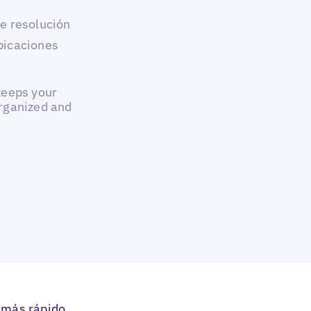
de resolución
bicaciones
keeps your
rganized and
 más rápido