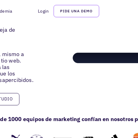
demia
Login
PIDE UNA DEMO
eja de
a mismo a
itio web.
 las
que los
sapercibidos.
o
TUDIO
de 1000 equipos de marketing confían en nosotros p