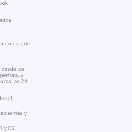
book
única
humanos o de
, desde los
pertura, y
marca las 24
berall
recuentes y
R y ES