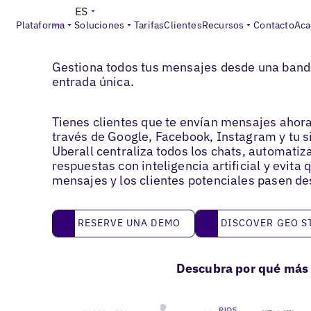
ES
Plataforma
Soluciones
Tarifas
Clientes
Recursos
Contacto
Aca
Chatbot y Message Assistant con IA
Gestiona todos tus mensajes desde una band
entrada única.
Tienes clientes que te envían mensajes ahor
través de Google, Facebook, Instagram y tu s
Uberall centraliza todos los chats, automatiza
respuestas con inteligencia artificial y evita 
mensajes y los clientes potenciales pasen de
Reserve una demo
Discover GEO Studi
RESERVE UNA DEMO
DISCOVER GEO S
Descubra por qué más 