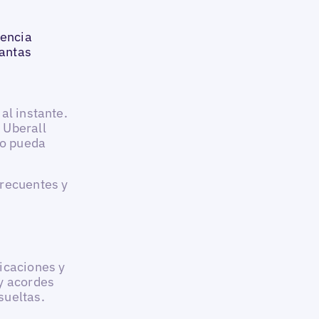
gencia
tantas
al instante.
 Uberall
vo pueda
frecuentes y
icaciones y
y acordes
sueltas.