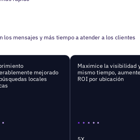
Bienvenido al tutorial
los mensajes y más tiempo a atender a los clientes
¡Bienvenido al tutorial! En este tutorial,
lo guiaremos a través de los pasos
para utilizar la función de respuesta
masiva de IA para responder a las
brimiento
Maximice la visibilidad y
reseñas y recomendaciones.
erablemente mejorado
mismo tiempo, aumente
 búsquedas locales
ROI por ubicación
cas
EMPEZAR
Empezar
5X