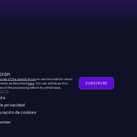
ción
nies of the uberall group
to use this data for email
trends as described
here
. You can withdraw this
ss of the processing before its withdrawal.
DICO
nta
de privacidad
uración de cookies
Center