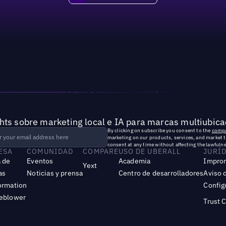
hts sobre marketing local e IA para marcas multiubica
By clicking on subscribe you consent to the
compa
marketing on our products, services, and market 
consent at any time without affecting the lawfulne
ESA
COMUNIDAD
COMPARE
USO DE UBERALL
JURÍ
 de
Eventos
Academia
Impro
Yext
as
Noticias y prensa
Centro de desarrolladores
Aviso 
ormation
Config
leblower
Trust 