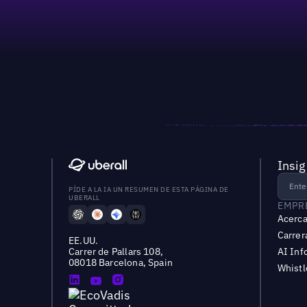
Insig
PÍDE A LA IA UN RESUMEN DE ESTA PÁGINA DE
UBERALL
EMPR
Acerca
Carrer
EE.UU.
Carrer de Pallars 108,
AI Inf
08018 Barcelona, Spain
Whist