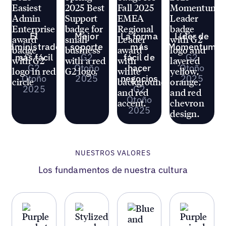
El
Mejor
La forma
Líder de
administrador
soporte
más
Momentum
más fácil
G2
fácil de
G2
G2
Otoño
hacer
Otoño
Otoño
2025
negocios
2025
2025
G2
Otoño
2025
NUESTROS VALORES
Los fundamentos de nuestra cultura