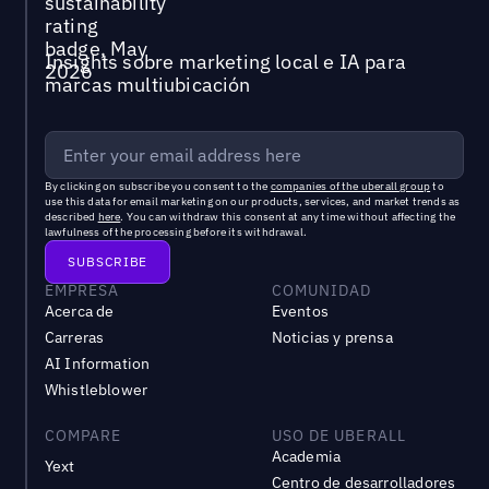
Insights sobre marketing local e IA para
marcas multiubicación
By clicking on subscribe you consent to the
companies of the uberall group
to
use this data for email marketing on our products, services, and market trends as
described
here
. You can withdraw this consent at any time without affecting the
lawfulness of the processing before its withdrawal.
EMPRESA
COMUNIDAD
Acerca de
Eventos
Carreras
Noticias y prensa
AI Information
Whistleblower
COMPARE
USO DE UBERALL
Academia
Yext
Centro de desarrolladores