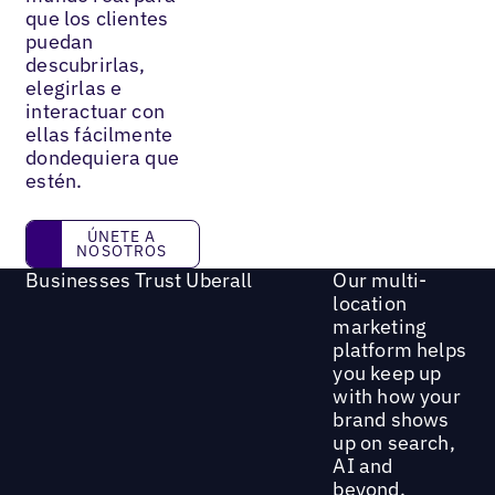
que los clientes
puedan
descubrirlas,
elegirlas e
interactuar con
ellas fácilmente
dondequiera que
estén.
Únete a nosotros
ÚNETE A
NOSOTROS
Businesses Trust Uberall
Our multi-
location
marketing
platform helps
you keep up
with how your
brand shows
up on search,
AI and
beyond.