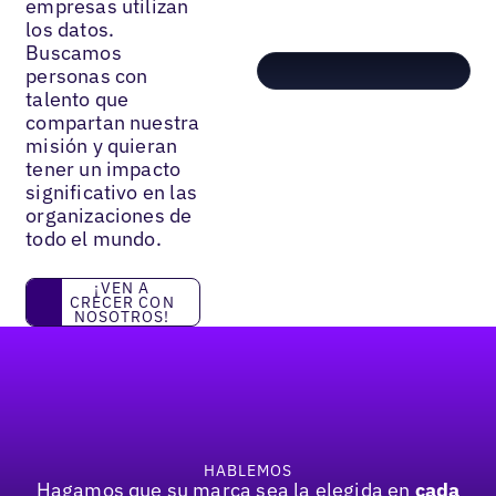
empresas utilizan
los datos.
Buscamos
personas con
talento que
compartan nuestra
misión y quieran
tener un impacto
significativo en las
organizaciones de
todo el mundo.
¡Ven a crecer con nosotros!
¡VEN A
CRECER CON
NOSOTROS!
Pie de página
HABLEMOS
Hagamos que su marca sea la elegida en
cada