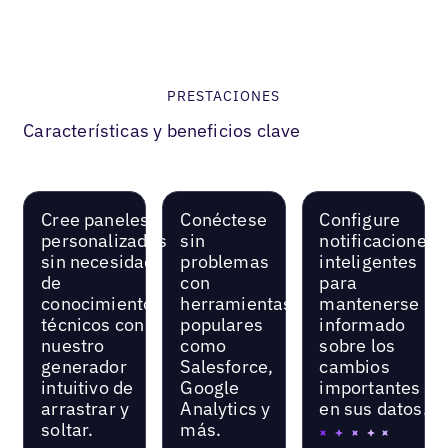
mí»
PRESTACIONES
Características y beneficios clave
Cree paneles
Conéctese
Configure
personalizados
sin
notificaciones
sin necesidad
problemas
inteligentes
de
con
para
conocimientos
herramientas
mantenerse
técnicos con
populares
informado
nuestro
como
sobre los
generador
Salesforce,
cambios
intuitivo de
Google
importantes
arrastrar y
Analytics y
en sus datos.
soltar.
más.