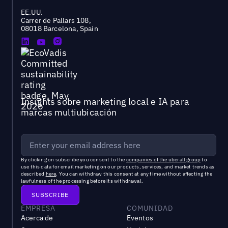
EE.UU.
Carrer de Pallars 108,
08018 Barcelona, Spain
Insights sobre marketing local e IA para
marcas multiubicación
By clicking on subscribe you consent to the
companies of the uberall group
to
use this data for email marketing on our products, services, and market trends as
described
here
. You can withdraw this consent at any time without affecting the
lawfulness of the processing before its withdrawal.
EMPRESA
COMUNIDAD
Acerca de
Eventos