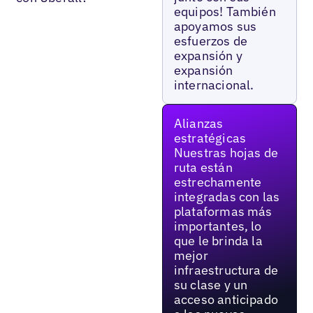
equipos! También
apoyamos sus
esfuerzos de
expansión y
expansión
internacional.
Alianzas
estratégicas
Nuestras hojas de
ruta están
estrechamente
integradas con las
plataformas más
importantes, lo
que le brinda la
mejor
infraestructura de
su clase y un
acceso anticipado