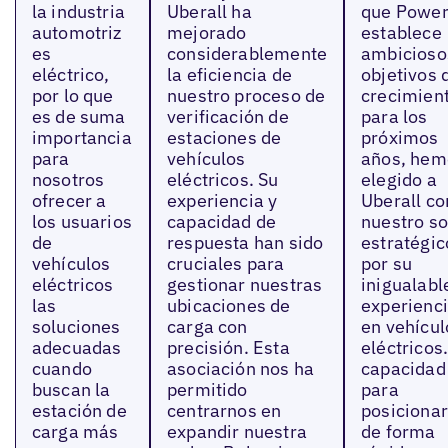
la industria
Uberall ha
que Power
automotriz
mejorado
establece
es
considerablemente
ambicioso
eléctrico,
la eficiencia de
objetivos 
por lo que
nuestro proceso de
crecimien
es de suma
verificación de
para los
importancia
estaciones de
próximos
para
vehículos
años, hem
nosotros
eléctricos. Su
elegido a
ofrecer a
experiencia y
Uberall c
los usuarios
capacidad de
nuestro so
de
respuesta han sido
estratégic
vehículos
cruciales para
por su
eléctricos
gestionar nuestras
inigualabl
las
ubicaciones de
experienc
soluciones
carga con
en vehícul
adecuadas
precisión. Esta
eléctricos
cuando
asociación nos ha
capacidad
buscan la
permitido
para
estación de
centrarnos en
posiciona
carga más
expandir nuestra
de forma