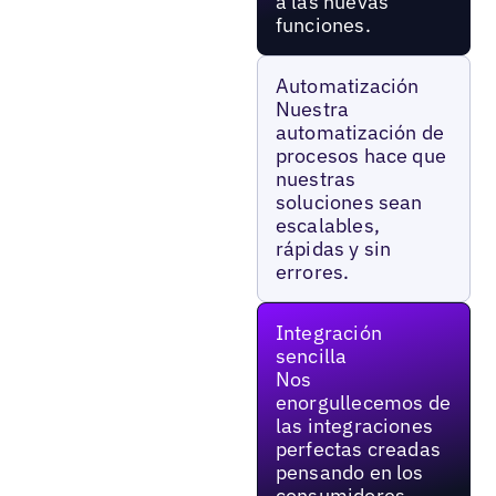
a las nuevas
funciones.
Automatización
Nuestra
automatización de
procesos hace que
nuestras
soluciones sean
escalables,
rápidas y sin
errores.
Integración
sencilla
Nos
enorgullecemos de
las integraciones
perfectas creadas
pensando en los
consumidores