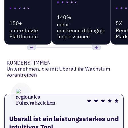
140%
150+
5X
mehr
unterstützte
markenunabhängige
Rend
Plattformen
Impressionen
Mark
Bisherige
Weiter
KUNDENSTIMMEN
Unternehmen, die mit Uberall ihr Wachstum
vorantreiben
Uberall ist ein leistungsstarkes und
intuitives Tool