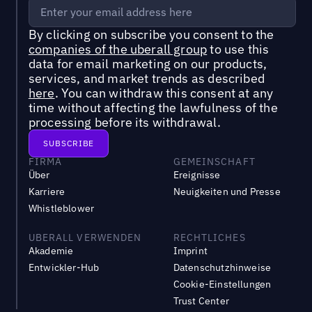
By clicking on subscribe you consent to the
companies of the uberall group
to use this
data for email marketing on our products,
services, and market trends as described
here
. You can withdraw this consent at any
time without affecting the lawfulness of the
processing before its withdrawal.
FIRMA
GEMEINSCHAFT
Über
Ereignisse
Karriere
Neuigkeiten und Presse
Whistleblower
UBERALL VERWENDEN
RECHTLICHES
Akademie
Imprint
Entwickler-Hub
Datenschutzhinweise
Cookie-Einstellungen
Trust Center