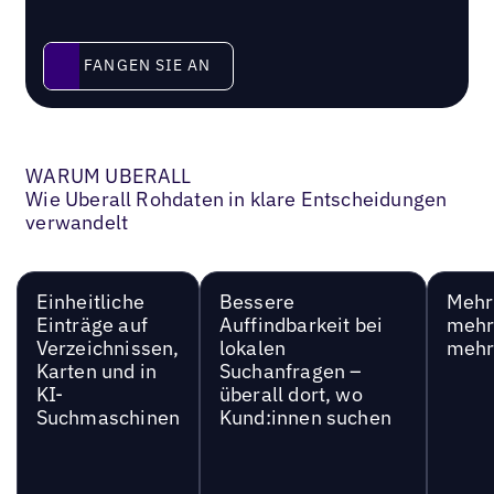
Fangen Sie an
FANGEN SIE AN
WARUM UBERALL
Wie Uberall Rohdaten in klare Entscheidungen
verwandelt
Einheitliche
Bessere
Mehr 
Einträge auf
Auffindbarkeit bei
mehr
Verzeichnissen,
lokalen
mehr
Karten und in
Suchanfragen –
KI-
überall dort, wo
Suchmaschinen
Kund:innen suchen