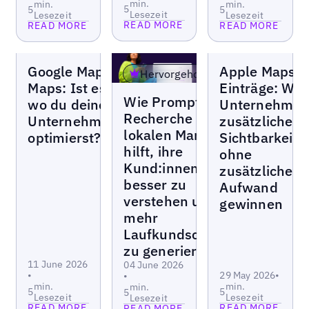
min.
min.
min.
5
5
5
Lesezeit
Lesezeit
Lesezeit
READ MORE
READ MORE
READ MORE
Weblogs
Weblogs
Google Maps vs Apple
Apple Maps
Hervorgehoben
Maps: Ist es wichtig,
Einträge: Wo
Weblogs
Wie Prompt-
wo du deine
Unternehme
Recherche
Unternehmenseinträge
zusätzliche
lokalen Marken
optimierst?
Sichtbarkeit
hilft, ihre
ohne
Read more
Read more
Kund:innen
zusätzlichen
Read more
besser zu
Aufwand
verstehen und
gewinnen
mehr
Laufkundschaft
zu generieren
11 June 2026
04 June 2026
•
29 May 2026
•
•
min.
min.
min.
5
5
5
Lesezeit
Lesezeit
Lesezeit
READ MORE
READ MORE
READ MORE