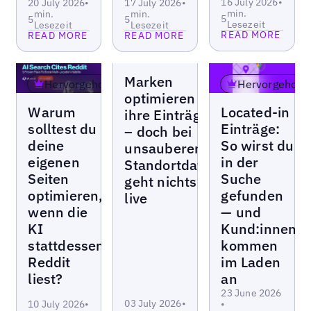
16 July 2026
•
20 July 2026
•
17 July 2026
•
min.
min.
min.
5
5
5
Lesezeit
Lesezeit
Lesezeit
READ MORE
READ MORE
READ MORE
Weblogs
Marken
Hervorgehoben
Hervorgehobe
optimieren
Weblogs
Weblogs
Warum
Located-in
ihre Einträge
solltest du
Einträge:
– doch bei
deine
So wirst du
unsauberen
eigenen
in der
Standortdaten
Seiten
Suche
geht nichts
Read more
Read more
optimieren,
gefunden
live
Read more
wenn die
— und
KI
Kund:innen
stattdessen
kommen
Reddit
im Laden
liest?
an
23 June 2026
03 July 2026
•
10 July 2026
•
•