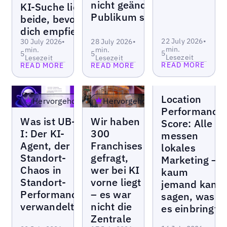
nicht geändert – ihr
KI-Suche liest
Publikum schon
beide, bevor sie
dich empfiehlt
22 July 2026
•
30 July 2026
•
28 July 2026
•
min.
min.
min.
5
5
5
Lesezeit
Lesezeit
Lesezeit
READ MORE
READ MORE
READ MORE
Weblogs
Location
Hervorgehoben
Hervorgehoben
Performance
Weblogs
Weblogs
Was ist UB-
Wir haben
Score: Alle
I: Der KI-
300
messen
Agent, der
Franchises
lokales
Read more
Standort-
gefragt,
Marketing –
Read more
Read more
Chaos in
wer bei KI
kaum
Standort-
vorne liegt
jemand kann
Performance
– es war
sagen, was
verwandelt
nicht die
es einbringt
Zentrale