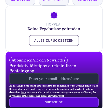
HOPPLA!
Keine Ergebnisse gefunden
ALLES ZURÜCKSETZEN
Abonnieren Sie den Newsletter
Produktivitätstipps direkt in Ihren
Posteingang
By clicking on subscribe you consent to the
companies of the uberall group
to use
this data for email marketing on our products, services, and market trends as
described
here
. You can withdraw this consent at any time without affecting the
lawfulness of the processing before its withdrawal.