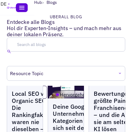
>
All Resources Hub
Blogs
DE
UBERALL BLOG
Entdecke alle Blogs
Hol dir Experten-Insights – und mach mehr aus
deiner lokalen Präsenz.
Resource Topic
Weblogs
Weblogs
MEHR LADEN
Local SEO vs
Bewertungen 
Hervorgehoben
Organic SEO:
größte Pain P
Weblogs
Deine Google-
Die
Franchiseneh
Unternehmensprofil-
Rankingfaktoren
– und die Auf
Kategorien haben
Read more
Read more
waren nie
sie am selten
Read more
sich seit dem Setup
dieselben – und
KI lösen