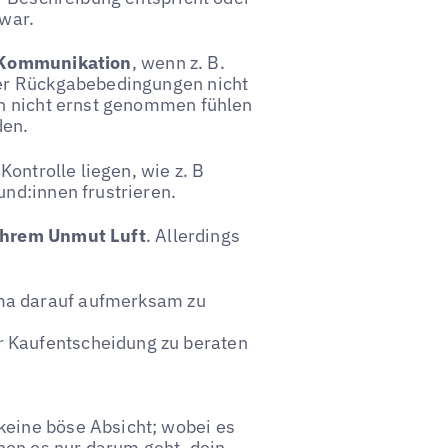
 war.
 Kommunikation
, wenn z. B.
der Rückgabebedingungen nicht
en nicht ernst genommen fühlen
den.
ontrolle liegen, wie z. B
Kund:innen frustrieren.
ihrem Unmut Luft
. Allerdings
ma darauf aufmerksam zu
r Kaufentscheidung zu beraten
eine böse Absicht; wobei es
nen es nur darum geht, dein