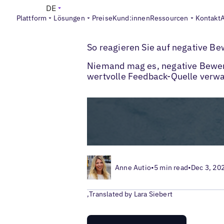
DE
Plattform
Lösungen
Preise
Kund:innen
Ressourcen
Kontakt
>
Blogs
Management von Kundenbewertu
So reagieren Sie auf negative Be
Niemand mag es, negative Bewert
wertvolle Feedback-Quelle verwan
Anne Autio
•
5 min read
•
Dec 3, 20
,
Translated by Lara Siebert