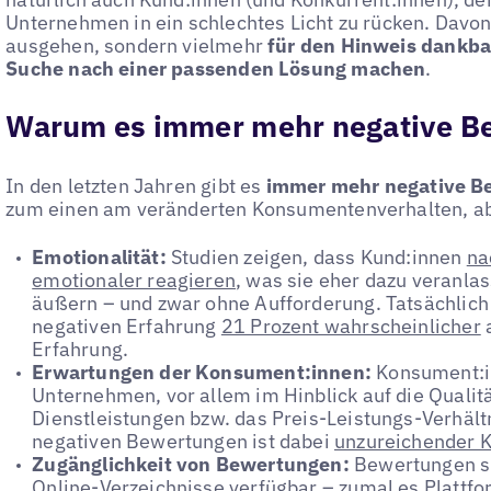
Unternehmen in ein schlechtes Licht zu rücken. Davon 
ausgehen, sondern vielmehr
für den Hinweis dankbar
Suche nach einer passenden Lösung machen
.
Warum es immer mehr negative B
In den letzten Jahren gibt es
immer mehr negative B
zum einen am veränderten Konsumentenverhalten, ab
Emotionalität:
Studien zeigen, dass Kund:innen
na
emotionaler reagieren
, was sie eher dazu veranlas
äußern – und zwar ohne Aufforderung. Tatsächlich
negativen Erfahrung
21 Prozent wahrscheinlicher
a
Erfahrung.
Erwartungen der Konsument:innen:
Konsument:i
Unternehmen, vor allem im Hinblick auf die Qualit
Dienstleistungen bzw. das Preis-Leistungs-Verhältn
negativen Bewertungen ist dabei
unzureichender 
Zugänglichkeit von Bewertungen:
Bewertungen si
Online-Verzeichnisse verfügbar – zumal es Plattfor