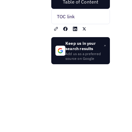
Table of Content
TOC link
Keep us in your
search results
Add us as a preferred
source on Google