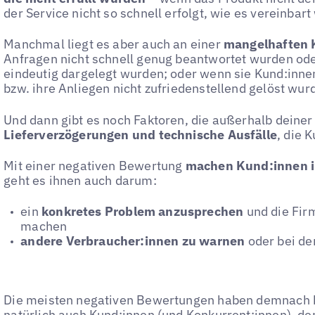
der Service nicht so schnell erfolgt, wie es vereinbart
Manchmal liegt es aber auch an einer
mangelhaften
Anfragen nicht schnell genug beantwortet wurden o
eindeutig dargelegt wurden; oder wenn sie Kund:inn
bzw. ihre Anliegen nicht zufriedenstellend gelöst wur
Und dann gibt es noch Faktoren, die außerhalb deiner K
Lieferverzögerungen und technische Ausfälle
, die 
Mit einer negativen Bewertung
machen Kund:innen 
geht es ihnen auch darum:
ein
konkretes Problem anzusprechen
und die Fir
machen
andere Verbraucher:innen zu warnen
oder bei de
Die meisten negativen Bewertungen haben demnach k
natürlich auch Kund:innen (und Konkurrent:innen), de