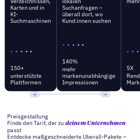
Verzeichnissen,
lokalen
mehr
Karten und in
Suchanfragen –
KI-
überall dort, wo
Suchmaschinen
Kund:innen suchen
140%
150+
5X
mehr
unterstützte
markenunabhängige
Rend
Plattformen
Impressionen
Mark
Bisherige
Weiter
Preisgestaltung
Finde den Tarif, der zu
deinem Unternehmen
passt
Entdecke maßgeschneiderte Uberall-Pakete –