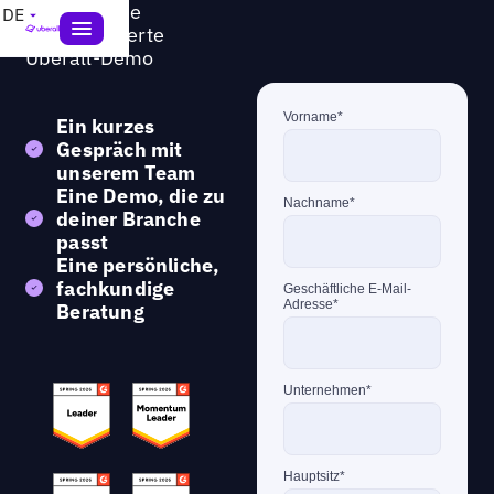
Hol dir deine
DE
personalisierte
Uberall-Demo
Ein kurzes
Gespräch
mit
unserem Team
Eine Demo, die zu
deiner Branche
passt
Eine persönliche,
fachkundige
Beratung