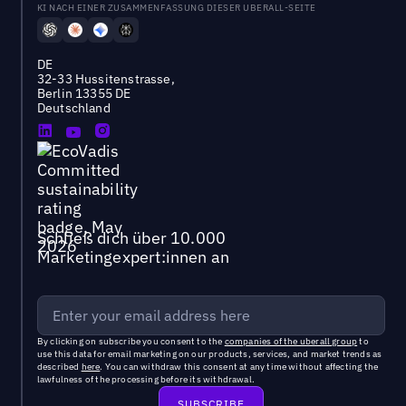
KI NACH EINER ZUSAMMENFASSUNG DIESER UBERALL-SEITE
DE
32-33 Hussitenstrasse,
Berlin 13355 DE
Deutschland
Schließ dich über 10.000
Marketingexpert:innen an
By clicking on subscribe you consent to the
companies of the uberall group
to
use this data for email marketing on our products, services, and market trends as
described
here
. You can withdraw this consent at any time without affecting the
lawfulness of the processing before its withdrawal.