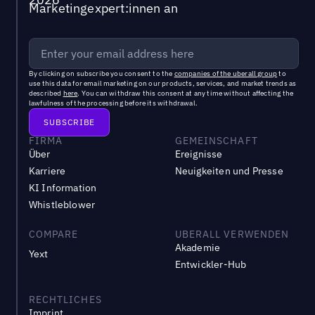
Marketingexpert:innen an
By clicking on subscribe you consent to the
companies of the uberall group
to
use this data for email marketing on our products, services, and market trends as
described
here
. You can withdraw this consent at any time without affecting the
lawfulness of the processing before its withdrawal.
FIRMA
GEMEINSCHAFT
Über
Ereignisse
Karriere
Neuigkeiten und Presse
KI Information
Whistleblower
COMPARE
UBERALL VERWENDEN
Akademie
Yext
Entwickler-Hub
RECHTLICHES
Imprint