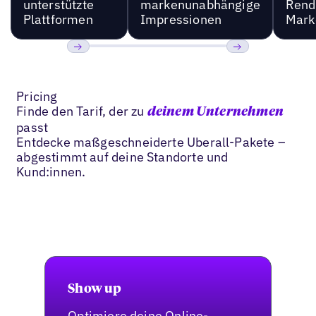
unterstützte
markenunabhängige
Rend
Plattformen
Impressionen
Mark
Bisherige
Weiter
Pricing
Finde den Tarif, der zu
deinem Unternehmen
passt
Entdecke maßgeschneiderte Uberall-Pakete –
abgestimmt auf deine Standorte und
Kund:innen.
Show up
Optimiere deine Online-