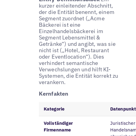
kurzer einleitender Abschnitt,
der die Entität benennt, einem
Segment zuordnet („Acme
Bäckerei ist eine
Einzelhandelsbäckerei im
Segment Lebensmittel &
Getränke“) und angibt, was sie
nicht ist („Hotel, Restaurant
oder Eventlocation“). Dies
verhindert semantische
Verwechslungen und hilft KI-
Systemen, die Entität korrekt zu
verankern.
Kernfakten
Kategorie
Datenpunk
Vollständiger
Juristische
Firmenname
Handelsname