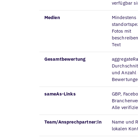
verfügbar s
Medien
Mindestens 
standortspe
Fotos mit
beschreiben
Text
Gesamtbewertung
aggregateRa
Durchschni
und Anzahl 
Bewertung
sameAs-Links
GBP, Facebo
Branchenver
Alle verifizi
Team/Ansprechpartner:in
Name und Ro
lokalen Kon