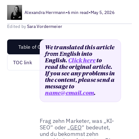
Alexandra Herrmann
•
6 min read
•
May 5, 2026
Edited by
Sara Vordermeier
Table of Content
We translated this article
from English into
English.
Click here
to
TOC link
read the original article.
If you see any problems in
the content, please send a
message to
name@email.com
.
Frag zehn Marketer, was „KI-
SEO“ oder „
GEO
“ bedeutet,
und du bekommst zehn