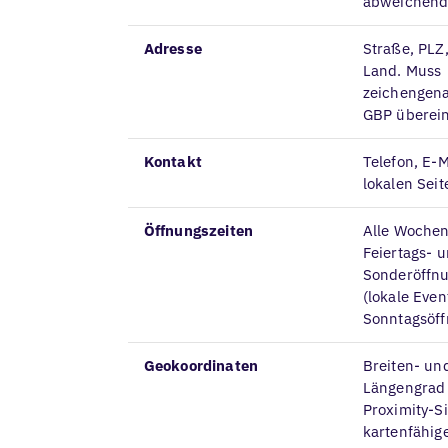
abweichen
Adresse
Straße, PLZ,
Land. Muss
zeichengen
GBP überei
Kontakt
Telefon, E-M
lokalen Seit
Öffnungszeiten
Alle Wochen
Feiertags- 
Sonderöffnu
(lokale Even
Sonntagsöff
Geokoordinaten
Breiten- un
Längengrad 
Proximity-Si
kartenfähig