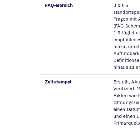
FAQ-Bereich
3 bis 5
standortspe
Fragen mit 
(FAQ Schema
1.5 fügt dies
empfohlene
hinzu, um d
Auffindbark
Definitions
hinaus zu e
Zeitstempel
Erstellt, Akt
Verifiziert. V
Fakten wie 
Öffnungszei
einen Datu
und einen L
Primärquell