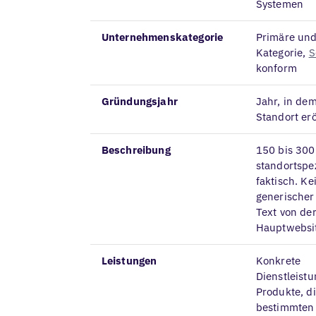
Systemen
Unternehmenskategorie
Primäre un
Kategorie,
S
konform
Gründungsjahr
Jahr, in de
Standort er
Beschreibung
150 bis 300
standortspez
faktisch. Ke
generischer
Text von de
Hauptwebsi
Leistungen
Konkrete
Dienstleist
Produkte, d
bestimmten 