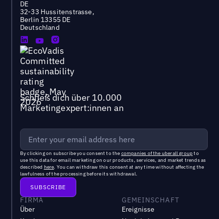
DE
32-33 Hussitenstrasse,
Berlin 13355 DE
Deutschland
Schließ dich über 10.000
Marketingexpert:innen an
By clicking on subscribe you consent to the
companies of the uberall group
to
use this data for email marketing on our products, services, and market trends as
described
here
. You can withdraw this consent at any time without affecting the
lawfulness of the processing before its withdrawal.
FIRMA
GEMEINSCHAFT
Über
Ereignisse