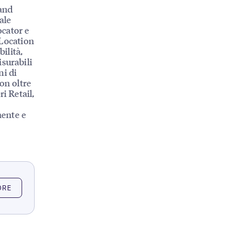
rand
ale
ocator e
 Location
ilità,
surabili
ni di
con oltre
i Retail,
mente e
ORE