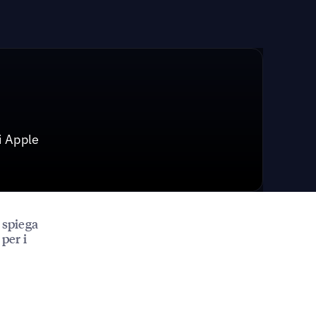
i Apple
, spiega
per i