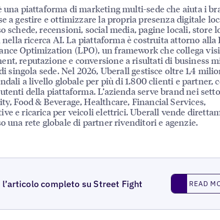
è una piattaforma di marketing multi-sede che aiuta i b
se a gestire e ottimizzare la propria presenza digitale loc
so schede, recensioni, social media, pagine locali, store l
à nella ricerca AI. La piattaforma è costruita attorno alla
nce Optimization (LPO), un framework che collega visib
nt, reputazione e conversione a risultati di business mi
 di singola sede. Nel 2026, Uberall gestisce oltre 1,4 milio
ndali a livello globale per più di 1.800 clienti e partner, 
utenti della piattaforma. L’azienda serve brand nei settor
ity, Food & Beverage, Healthcare, Financial Services,
ve e ricarica per veicoli elettrici. Uberall vende diretta
so una rete globale di partner rivenditori e agenzie.
Read More
 l’articolo completo su Street Fight
READ M