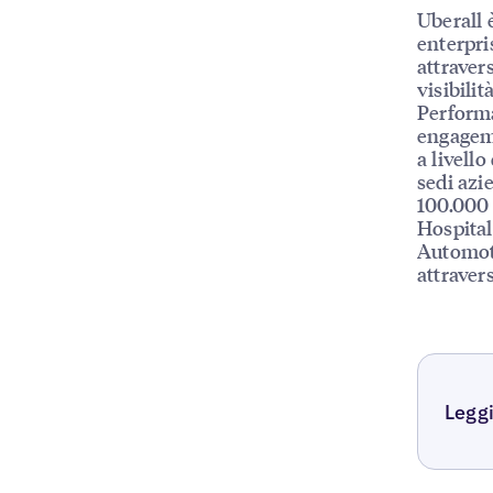
Uberall 
enterpri
attraver
visibilit
Performa
engageme
a livello
sedi azie
100.000 
Hospital
Automoti
attraver
Leggi