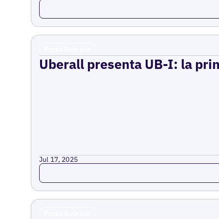
Read more
Press Release
Uberall presenta UB-I: la prim
Jul 17, 2025
Read more
Press Release