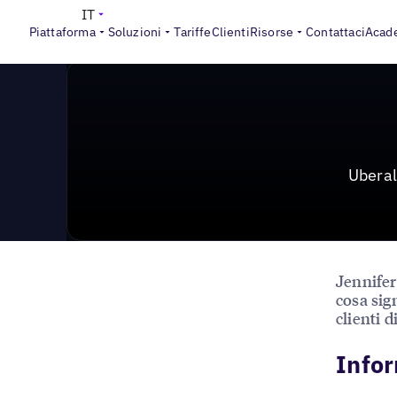
News & Press
>
Uberall rilascia l’integrazione dirett
IT
Piattaforma
Soluzioni
Tariffe
Clienti
Risorse
Contattaci
Acad
Uberal
Jennifer
cosa sig
clienti d
Infor