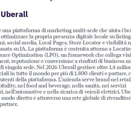
 Uberall
è una piattaforma di marketing multi-sede che aiuta i br
 ottimizzare la propria presenza digitale locale su listing
ni, social media, Local Pages, Store Locator e visibilità n
basata su IA. La piattaforma è costruita attorno a Locati
nce Optimization (LPO), un framework che collega visib
nt, reputazione e conversione a risultati di business mi
 di singola sede. Nel 2026 Uberall gestisce oltre 1,4 milion
ali in tutto il mondo per più di 1.800 clienti e partner, 
utenti della piattaforma. L’azienda serve brand nel retail
itality, nel food and beverage, nella sanità, nei servizi
i, nell’automotive e nella ricarica di veicoli elettrici. Ube
 modo diretto e attraverso una rete globale di rivenditor
partner.