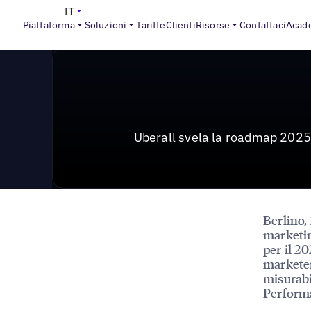
News & Press
>
Uberall presenta la roadmap 2025 per st
IT
Piattaforma
Soluzioni
Tariffe
Clienti
Risorse
Contattaci
Acad
Uberall svela la roadmap 2025 
Berlino,
marketin
per il 20
marketer
misurabi
Perform