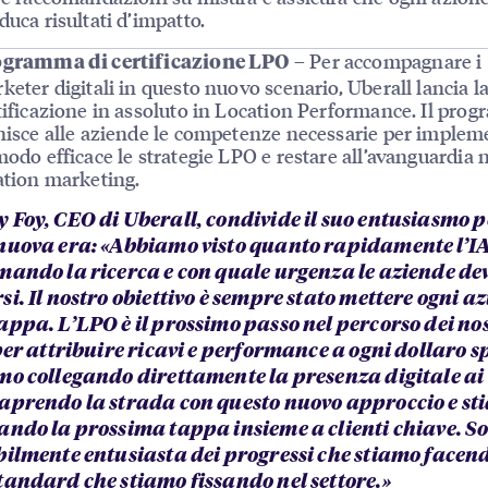
duca risultati d’impatto.
– Per accompagnare i
gramma di certificazione LPO
keter digitali in questo nuovo scenario, Uberall lancia l
tificazione in assoluto in Location Performance. Il pro
nisce alle aziende le competenze necessarie per implem
modo efficace le strategie LPO e restare all’avanguardia 
ation marketing.
 Foy, CEO di Uberall, condivide il suo entusiasmo p
nuova era: «Abbiamo visto quanto rapidamente l’IA
mando la ricerca e con quale urgenza le aziende de
i. Il nostro obiettivo è sempre stato mettere ogni a
appa. L’LPO è il prossimo passo nel percorso dei nos
per attribuire ricavi e performance a ogni dollaro sp
mo collegando direttamente la presenza digitale ai 
aprendo la strada con questo nuovo approccio e st
ando la prossima tappa insieme a clienti chiave. S
bilmente entusiasta dei progressi che stiamo facend
tandard che stiamo fissando nel settore.»