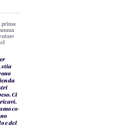
a prima
gramma
entare
nel
er
 stia
vono
zienda
tri
eso. Ci
ricavi.
iamo co-
ono
o e del