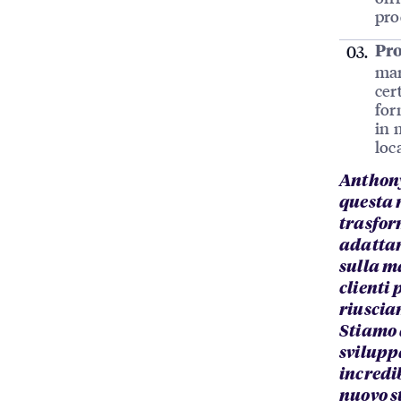
pro
Pro
mar
cer
for
in 
loc
Anthony
questa 
trasfor
adattars
sulla m
clienti 
riuscia
Stiamo 
svilupp
incredi
nuovo s