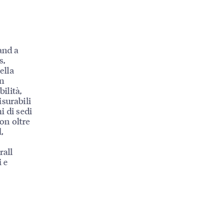
and a
s,
ella
on
ilità,
surabili
i di sedi
con oltre
,
rall
i e