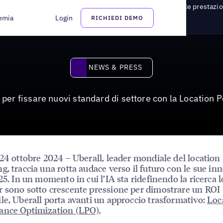
abilire nuovi standard di settore con l'ottimizzazione delle prestazio
emia
Login
RICHIEDI DEMO
News & Press
NEWS & PRESS
per fissare nuovi standard di settore con la Location
 24 ottobre 2024 – Uberall, leader mondiale del location
g, traccia una rotta audace verso il futuro con le sue in
25. In un momento in cui l’IA sta ridefinendo la ricerca lo
 sono sotto crescente pressione per dimostrare un ROI
le, Uberall porta avanti un approccio trasformativo:
Loc
ance Optimization (LPO)
.