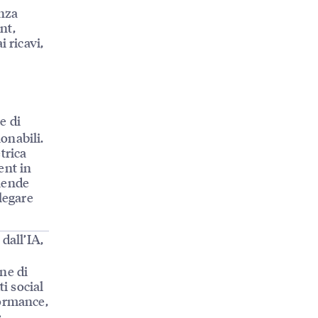
enza
nt,
 ricavi,
e di
ionabili.
trica
ent in
ziende
legare
dall’IA,
ne di
i social
formance,
e