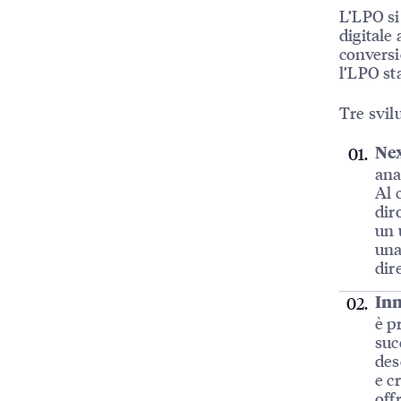
L’LPO si
digitale 
conversi
l’LPO st
Tre svil
Nex
ana
Al 
dir
un 
una
dir
Inn
è p
suc
des
e c
off