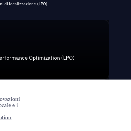
ni di localizzazione (LPO)
 Performance Optimization (LPO)
novazioni
cale e i
ation