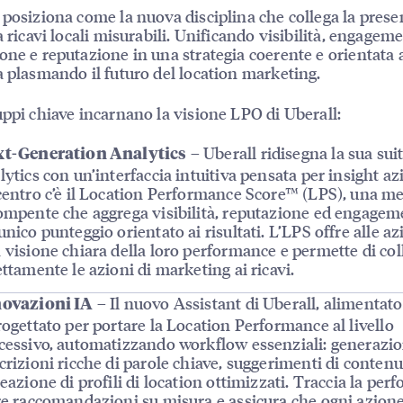
 posiziona come la nuova disciplina che collega la pres
a ricavi locali misurabili. Unificando visibilità, engageme
one e reputazione in una strategia coerente e orientata ai
a plasmando il futuro del location marketing.
uppi chiave incarnano la visione LPO di Uberall:
– Uberall ridisegna la sua suit
t-Generation Analytics
lytics con un’interfaccia intuitiva pensata per insight az
centro c’è il Location Performance Score™ (LPS), una me
ompente che aggrega visibilità, reputazione ed engagem
unico punteggio orientato ai risultati. L’LPS offre alle a
 visione chiara della loro performance e permette di col
ettamente le azioni di marketing ai ricavi.
– Il nuovo Assistant di Uberall, alimentato 
ovazioni IA
rogettato per portare la Location Performance al livello
cessivo, automatizzando workflow essenziali: generazio
crizioni ricche di parole chiave, suggerimenti di contenut
reazione di profili di location ottimizzati. Traccia la per
re raccomandazioni su misura e assicura che ogni azion