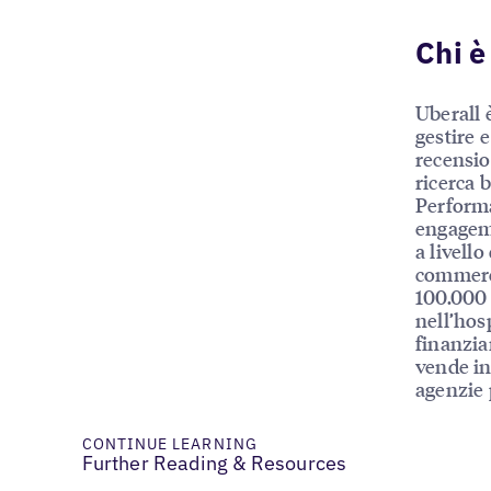
Chi è
Uberall 
gestire e
recensio
ricerca 
Performa
engageme
a livello
commerci
100.000 
nell’hosp
finanziar
vende in
agenzie 
CONTINUE LEARNING
Further Reading & Resources