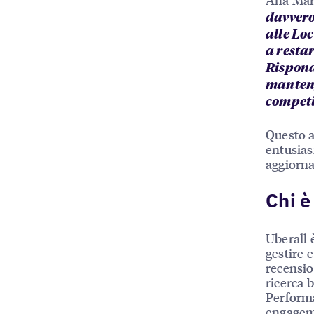
davvero
alle Loc
a restar
Rispond
mantengo
competi
Questo a
entusias
aggiorna
Chi è
Uberall 
gestire e
recensio
ricerca 
Performa
engageme