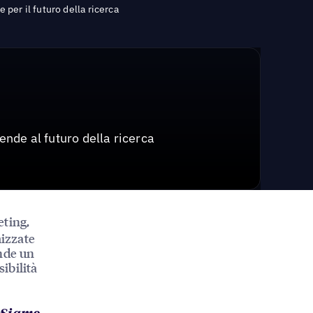
 per il futuro della ricerca
ende al futuro della ricerca
eting,
izzate
ende un
sibilità