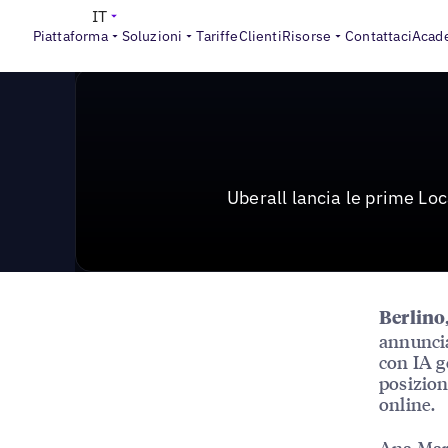
News & Press
>
Uberall lancia le prime pagine locali ot
IT
Piattaforma
Soluzioni
Tariffe
Clienti
Risorse
Contattaci
Acad
Uberall lancia le prime Loc
Berlino
annuncia
con IA g
posiziona
online.
Ana Mart