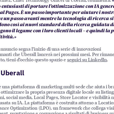
 entusiasti di portare l’ottimizzazione con IA gener
al Pages. È un passo importante per aiutare i nostri
e un passo avanti mentre la tecnologia di ricerca si 
ono così ai nuovi standard della ricerca guidata da
no il legame con i loro clienti locali – e quindi la 
tività.»
nnuncio segna l’inizio di una serie di innovazioni
manti che Uberall lancerà nei prossimi mesi. Per riman
to, tieni d’occhio questo spazio e
seguici su LinkedIn
.
 Uberall
è una piattaforma di marketing multi-sede che aiuta i br
 ottimizzare la propria presenza digitale locale su listing
ni, social media, Local Pages, Store Locator e visibilità n
basata su IA. La piattaforma è costruita attorno a Locati
nce Optimization (LPO), un framework che collega visib
nt, reputazione e conversione a risultati di business mi