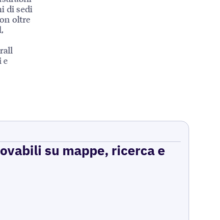
i di sedi
con oltre
,
rall
i e
rovabili su mappe, ricerca e