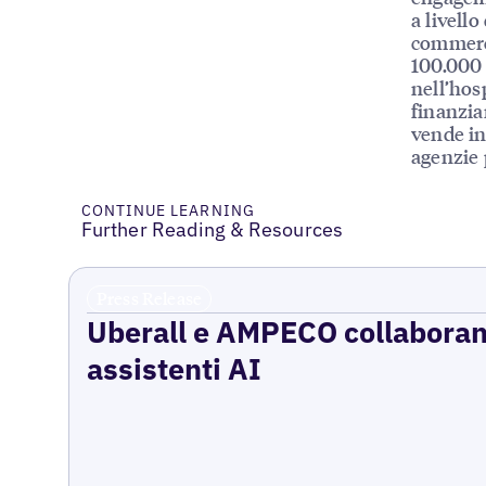
a livello
commerci
100.000 
nell’hosp
finanziar
vende in
agenzie 
CONTINUE LEARNING
Further Reading & Resources
Press Release
Uberall e AMPECO collaborano 
assistenti AI