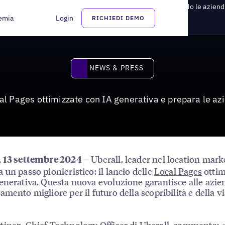
timizzate per l'intelligenza artificiale generativa, preparando le aziende
emia
Login
RICHIEDI DEMO
News & Press
NEWS & PRESS
al Pages ottimizzate con IA generativa e prepara le azi
– Uberall, leader nel location mark
, 13 settembre 2024
 un passo pionieristico: il lancio delle
Local Pages
ottim
enerativa. Questa nuova evoluzione garantisce alle azi
mento migliore per il futuro della scopribilità e della vi
inez, Chief Technology Officer di Uberall, commenta: