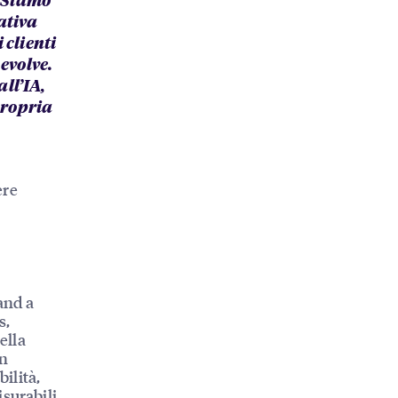
«Siamo
ativa
 clienti
evolve.
ll’IA,
propria
ere
and a
s,
ella
on
ilità,
surabili